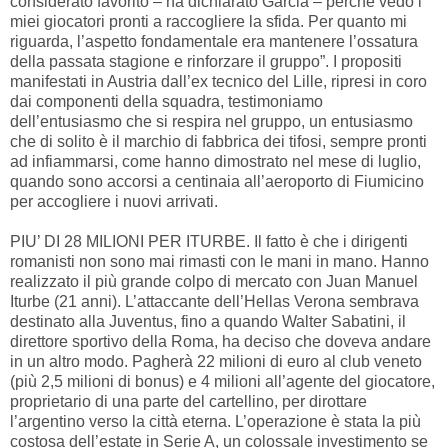
considerato favorito – ha dichiarato Garcia – perché vedo i
miei giocatori pronti a raccogliere la sfida. Per quanto mi
riguarda, l’aspetto fondamentale era mantenere l’ossatura
della passata stagione e rinforzare il gruppo”. I propositi
manifestati in Austria dall’ex tecnico del Lille, ripresi in coro
dai componenti della squadra, testimoniamo
dell’entusiasmo che si respira nel gruppo, un entusiasmo
che di solito è il marchio di fabbrica dei tifosi, sempre pronti
ad infiammarsi, come hanno dimostrato nel mese di luglio,
quando sono accorsi a centinaia all’aeroporto di Fiumicino
per accogliere i nuovi arrivati.
PIU’ DI 28 MILIONI PER ITURBE. Il fatto è che i dirigenti
romanisti non sono mai rimasti con le mani in mano. Hanno
realizzato il più grande colpo di mercato con Juan Manuel
Iturbe (21 anni). L’attaccante dell’Hellas Verona sembrava
destinato alla Juventus, fino a quando Walter Sabatini, il
direttore sportivo della Roma, ha deciso che doveva andare
in un altro modo. Pagherà 22 milioni di euro al club veneto
(più 2,5 milioni di bonus) e 4 milioni all’agente del giocatore,
proprietario di una parte del cartellino, per dirottare
l’argentino verso la città eterna. L’operazione è stata la più
costosa dell’estate in Serie A, un colossale investimento se