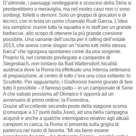
D’altronde, i paesaggi verdeggianti e scoscesi della Stiria si
presterebbero a meraviglia, ma nel nostro caso non ci sono
sortilegi, folletti o demoni. Solo un gruppo di giocatori e di
tecnici, con in testa un uomo chiamato Rudi Garcia. L’idea
era semplice: riunire tutta la squadra e lo staff per un grande
barbecue, allo scopo di ottenere la più grande coesione
possibile. Una variante dell’uscita per il rafting dell’estate
2013, che aveva come slogan un “siamo tutti nella stessa
barca” che sgorgava spontaneo come da una sorgente.
Proprio là, nel contesto privilegiato e campestre di
Stegesbach, non lontano da Bad Waltersdorf, località
austriaca dove la Roma ha effettuato una intensa settimana
di preparazione, al centro di tutto c’era una cosa soltanto: lo
Scudetto. Per agguantarlo, i Giallorossi hanno giurato di fare
tutto il possibile – il famoso patto – in un campionato di Serie
A che sabato prossimo all’Olimpico li opporrà ad un
avversario di primo ordine: la Fiorentina.
Grazie all’eccellente secondo posto della stagione scorsa
(comunque a 17 punti dalla Juve), ad una bella campagna
acquisti e anche a qualche interrogativo relativo agli attuali
campioni in carica, la Roma si presenta sulla griglia di
partenza nel ruolo di favorita. “Mi sta bene essere