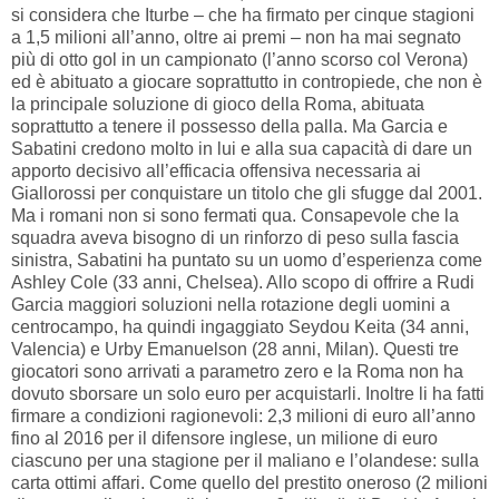
si considera che Iturbe – che ha firmato per cinque stagioni
a 1,5 milioni all’anno, oltre ai premi – non ha mai segnato
più di otto gol in un campionato (l’anno scorso col Verona)
ed è abituato a giocare soprattutto in contropiede, che non è
la principale soluzione di gioco della Roma, abituata
soprattutto a tenere il possesso della palla. Ma Garcia e
Sabatini credono molto in lui e alla sua capacità di dare un
apporto decisivo all’efficacia offensiva necessaria ai
Giallorossi per conquistare un titolo che gli sfugge dal 2001.
Ma i romani non si sono fermati qua. Consapevole che la
squadra aveva bisogno di un rinforzo di peso sulla fascia
sinistra, Sabatini ha puntato su un uomo d’esperienza come
Ashley Cole (33 anni, Chelsea). Allo scopo di offrire a Rudi
Garcia maggiori soluzioni nella rotazione degli uomini a
centrocampo, ha quindi ingaggiato Seydou Keita (34 anni,
Valencia) e Urby Emanuelson (28 anni, Milan). Questi tre
giocatori sono arrivati a parametro zero e la Roma non ha
dovuto sborsare un solo euro per acquistarli. Inoltre li ha fatti
firmare a condizioni ragionevoli: 2,3 milioni di euro all’anno
fino al 2016 per il difensore inglese, un milione di euro
ciascuno per una stagione per il maliano e l’olandese: sulla
carta ottimi affari. Come quello del prestito oneroso (2 milioni