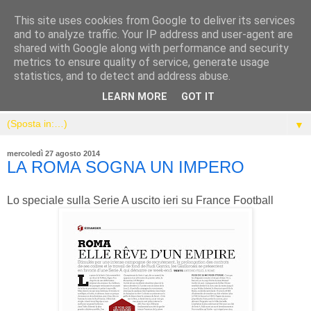
This site uses cookies from Google to deliver its services
and to analyze traffic. Your IP address and user-agent are
shared with Google along with performance and security
metrics to ensure quality of service, generate usage
statistics, and to detect and address abuse.
LEARN MORE
GOT IT
▼
mercoledì 27 agosto 2014
LA ROMA SOGNA UN IMPERO
Lo speciale sulla Serie A uscito ieri su France Football