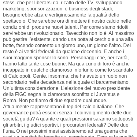
stessi che per liberarsi dal ricatto delle TV, sviluppando
marketing, sponsorizzazioni e business degli stadi,
bisognerebbe alzare vertiginosamente la qualità dello
spettacolo. Che sarebbe ora di mettere il nostro calcio nelle
condizioni di produrre nuovi talenti. Per come siamo ridotti,
servirebbe un rivoluzionario. Tavecchio non lo è. Al massimo
può gestire l’esistente, dando una botta al cerchio e una alla
botte, facendo contento un giorno uno, un giorno l’altro. Del
resto è ai vertici federali da qualche decennio. E anche i
suoi maggiori sponsor lo sono. Personaggi che, per carità,
hanno fatto tante cose buone. Ma qualcuno di loro è anche
incappato in qualche clamoroso infortunio come lo scandalo
di Calciopoli. Gente, insomma, che ha avuto un ruolo non
secondario nella decadenza nella quale ci barcameniamo.
Un’ultima considerazione. L’elezione del nuovo presidente
della FIGC segna la clamorosa sconfitta di Juventus e
Roma. Non parliamo di due squadre qualunque.
Attualmente rappresentano il top del calcio italiano. Che
governance potrà esserci senza il coinvolgimento delle due
società guida? A quante e quali pressioni saranno sottoposti
gli arbitri, i giudici sportivi, i procuratori federali? Delle due
l’una. O nei prossimi mesi assisteremo ad una guerra che