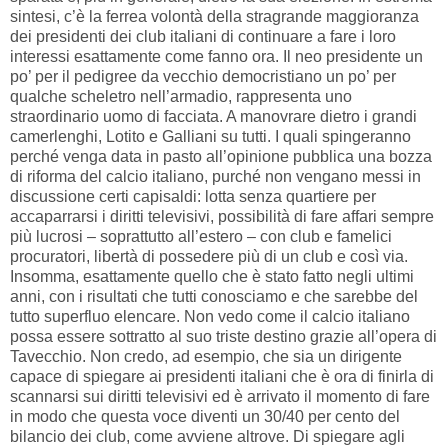
sintesi, c’è la ferrea volontà della stragrande maggioranza
dei presidenti dei club italiani di continuare a fare i loro
interessi esattamente come fanno ora. Il neo presidente un
po’ per il pedigree da vecchio democristiano un po’ per
qualche scheletro nell’armadio, rappresenta uno
straordinario uomo di facciata. A manovrare dietro i grandi
camerlenghi, Lotito e Galliani su tutti. I quali spingeranno
perché venga data in pasto all’opinione pubblica una bozza
di riforma del calcio italiano, purché non vengano messi in
discussione certi capisaldi: lotta senza quartiere per
accaparrarsi i diritti televisivi, possibilità di fare affari sempre
più lucrosi – soprattutto all’estero – con club e famelici
procuratori, libertà di possedere più di un club e così via.
Insomma, esattamente quello che è stato fatto negli ultimi
anni, con i risultati che tutti conosciamo e che sarebbe del
tutto superfluo elencare. Non vedo come il calcio italiano
possa essere sottratto al suo triste destino grazie all’opera di
Tavecchio. Non credo, ad esempio, che sia un dirigente
capace di spiegare ai presidenti italiani che è ora di finirla di
scannarsi sui diritti televisivi ed è arrivato il momento di fare
in modo che questa voce diventi un 30/40 per cento del
bilancio dei club, come avviene altrove. Di spiegare agli