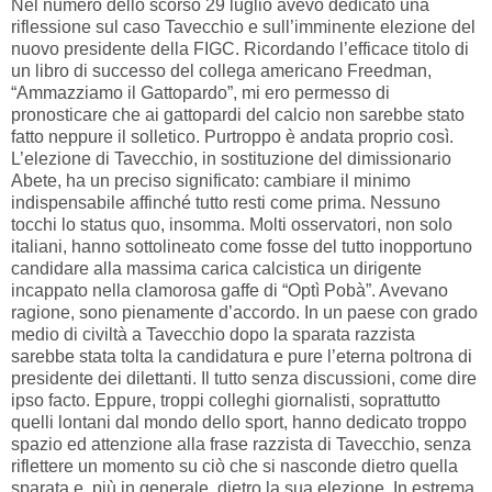
Nel numero dello scorso 29 luglio avevo dedicato una
riflessione sul caso Tavecchio e sull’imminente elezione del
nuovo presidente della FIGC. Ricordando l’efficace titolo di
un libro di successo del collega americano Freedman,
“Ammazziamo il Gattopardo”, mi ero permesso di
pronosticare che ai gattopardi del calcio non sarebbe stato
fatto neppure il solletico. Purtroppo è andata proprio così.
L’elezione di Tavecchio, in sostituzione del dimissionario
Abete, ha un preciso significato: cambiare il minimo
indispensabile affinché tutto resti come prima. Nessuno
tocchi lo status quo, insomma. Molti osservatori, non solo
italiani, hanno sottolineato come fosse del tutto inopportuno
candidare alla massima carica calcistica un dirigente
incappato nella clamorosa gaffe di “Optì Pobà”. Avevano
ragione, sono pienamente d’accordo. In un paese con grado
medio di civiltà a Tavecchio dopo la sparata razzista
sarebbe stata tolta la candidatura e pure l’eterna poltrona di
presidente dei dilettanti. Il tutto senza discussioni, come dire
ipso facto. Eppure, troppi colleghi giornalisti, soprattutto
quelli lontani dal mondo dello sport, hanno dedicato troppo
spazio ed attenzione alla frase razzista di Tavecchio, senza
riflettere un momento su ciò che si nasconde dietro quella
sparata e, più in generale, dietro la sua elezione. In estrema