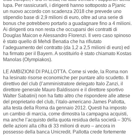
lupa. Per rassicurarli, i dirigenti hanno sottoposto a Pjanic
un nuovo accordo con scadenza 2018 che prevede uno
stipendio base di 2,9 milioni di euro, oltre ad una serie di
bonus che potrebbero portarlo a guadagnare fino a 4 milioni.
Ai dirigenti ora non resta che occuparsi dei contratti di
Douglas Maicon e Alessandro Florenzi. Il vero caso spinoso
è stato quello di Mehdi Benatia che ha rifiutato
l’adeguamento del contratto (da 1,2 a 2,5 milioni di euro) ed
ha firmato per il Bayern. A sostituirlo è stato chiamato Kostas
Manolas (Olympiakos).
LE AMBIZIONI DI PALLOTTA. Come si vede, la Roma non
ha lesinato risorse economiche per puntare allo scudetto. Il
direttivo del club (l’amministratore delegato Italo Zanzi, il
direttore generale Mauro Baldissoni e il direttore sportivo
Walter Sabatini) non ha fatto altro che rispondere alle attese
del proprietario del club, l’italo-americano James Pallotta,
alla testa della Roma da gennaio 2012. Questi ha imposto
un cambio di marcia, come dimostra la campagna acquisti,
ma anche l’acquisto della quota residua della società – 30%
delle azioni alla cifra di 33 milioni di euro – ancora in
possesso della banca Unicredit. Pallotta crede fortemente