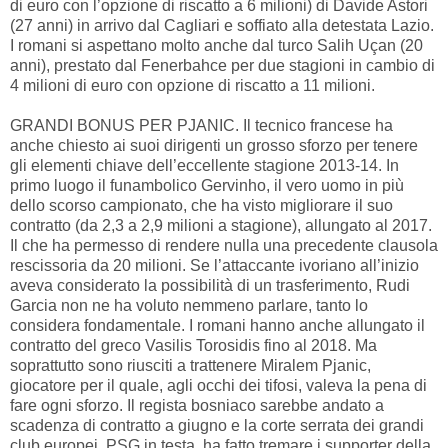
di euro con l’opzione di riscatto a 6 milioni) di Davide Astori
(27 anni) in arrivo dal Cagliari e soffiato alla detestata Lazio.
I romani si aspettano molto anche dal turco Salih Uçan (20
anni), prestato dal Fenerbahce per due stagioni in cambio di
4 milioni di euro con opzione di riscatto a 11 milioni.
GRANDI BONUS PER PJANIC. Il tecnico francese ha
anche chiesto ai suoi dirigenti un grosso sforzo per tenere
gli elementi chiave dell’eccellente stagione 2013-14. In
primo luogo il funambolico Gervinho, il vero uomo in più
dello scorso campionato, che ha visto migliorare il suo
contratto (da 2,3 a 2,9 milioni a stagione), allungato al 2017.
Il che ha permesso di rendere nulla una precedente clausola
rescissoria da 20 milioni. Se l’attaccante ivoriano all’inizio
aveva considerato la possibilità di un trasferimento, Rudi
Garcia non ne ha voluto nemmeno parlare, tanto lo
considera fondamentale. I romani hanno anche allungato il
contratto del greco Vasilis Torosidis fino al 2018. Ma
soprattutto sono riusciti a trattenere Miralem Pjanic,
giocatore per il quale, agli occhi dei tifosi, valeva la pena di
fare ogni sforzo. Il regista bosniaco sarebbe andato a
scadenza di contratto a giugno e la corte serrata dei grandi
club europei, PSG in testa, ha fatto tremare i supporter della