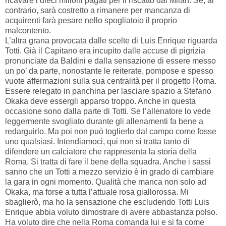
ricavare i dieci milioni pagati per il riscatto dal Milan. Se, al
contrario, sarà costretto a rimanere per mancanza di
acquirenti farà pesare nello spogliatoio il proprio
malcontento.
L’altra grana provocata dalle scelte di Luis Enrique riguarda
Totti. Già il Capitano era incupito dalle accuse di pigrizia
pronunciate da Baldini e dalla sensazione di essere messo
un po’ da parte, nonostante le reiterate, pompose e spesso
vuote affermazioni sulla sua centralità per il progetto Roma.
Essere relegato in panchina per lasciare spazio a Stefano
Okaka deve essergli apparso troppo. Anche in questa
occasione sono dalla parte di Totti. Se l’allenatore lo vede
leggermente svogliato durante gli allenamenti fa bene a
redarguirlo. Ma poi non può toglierlo dal campo come fosse
uno qualsiasi. Intendiamoci, qui non si tratta tanto di
difendere un calciatore che rappresenta la storia della
Roma. Si tratta di fare il bene della squadra. Anche i sassi
sanno che un Totti a mezzo servizio è in grado di cambiare
la gara in ogni momento. Qualità che manca non solo ad
Okaka, ma forse a tutta l’attuale rosa giallorossa. Mi
sbaglierò, ma ho la sensazione che escludendo Totti Luis
Enrique abbia voluto dimostrare di avere abbastanza polso.
Ha voluto dire che nella Roma comanda lui e si fa come