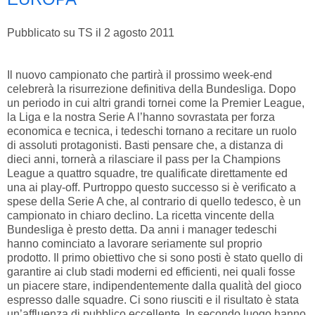
Pubblicato su TS il 2 agosto 2011
Il nuovo campionato che partirà il prossimo week-end
celebrerà la risurrezione definitiva della Bundesliga. Dopo
un periodo in cui altri grandi tornei come la Premier League,
la Liga e la nostra Serie A l’hanno sovrastata per forza
economica e tecnica, i tedeschi tornano a recitare un ruolo
di assoluti protagonisti. Basti pensare che, a distanza di
dieci anni, tornerà a rilasciare il pass per la Champions
League a quattro squadre, tre qualificate direttamente ed
una ai play-off. Purtroppo questo successo si è verificato a
spese della Serie A che, al contrario di quello tedesco, è un
campionato in chiaro declino. La ricetta vincente della
Bundesliga è presto detta. Da anni i manager tedeschi
hanno cominciato a lavorare seriamente sul proprio
prodotto. Il primo obiettivo che si sono posti è stato quello di
garantire ai club stadi moderni ed efficienti, nei quali fosse
un piacere stare, indipendentemente dalla qualità del gioco
espresso dalle squadre. Ci sono riusciti e il risultato è stata
un’affluenza di pubblico eccellente. In secondo luogo hanno