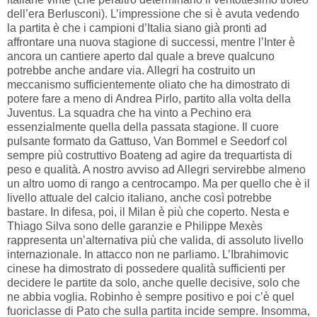
dell’era Berlusconi). L’impressione che si è avuta vedendo
la partita è che i campioni d’Italia siano già pronti ad
affrontare una nuova stagione di successi, mentre l’Inter è
ancora un cantiere aperto dal quale a breve qualcuno
potrebbe anche andare via. Allegri ha costruito un
meccanismo sufficientemente oliato che ha dimostrato di
potere fare a meno di Andrea Pirlo, partito alla volta della
Juventus. La squadra che ha vinto a Pechino era
essenzialmente quella della passata stagione. Il cuore
pulsante formato da Gattuso, Van Bommel e Seedorf col
sempre più costruttivo Boateng ad agire da trequartista di
peso e qualità. A nostro avviso ad Allegri servirebbe almeno
un altro uomo di rango a centrocampo. Ma per quello che è il
livello attuale del calcio italiano, anche così potrebbe
bastare. In difesa, poi, il Milan è più che coperto. Nesta e
Thiago Silva sono delle garanzie e Philippe Mexès
rappresenta un’alternativa più che valida, di assoluto livello
internazionale. In attacco non ne parliamo. L’Ibrahimovic
cinese ha dimostrato di possedere qualità sufficienti per
decidere le partite da solo, anche quelle decisive, solo che
ne abbia voglia. Robinho è sempre positivo e poi c’è quel
fuoriclasse di Pato che sulla partita incide sempre. Insomma,