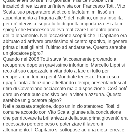
Qualche tempo fa il mio giornale, France Football, mi
incaricò di realizzare un’intervista con Francesco Totti. Vito
Scala, suo preparatore atletico e factotum, mi fissò un
appuntamento a Trigoria alle 9 del mattino, un’ora insolita
per un’intervista, soprattutto di quella importanza. Scala mi
spiegò che Francesco voleva realizzare l’incontro prima
dell’allenamento. Nell’occasione scoprii che il Capitano era
abituato ad arrivare prestissimo al centro sportivo, in genere
prima di tutti gli altri, l’ultimo ad andarsene. Questo sarebbe
un giocatore pigro?
Quando nel 2006 Totti stava faticosamente provando a
recuperare dopo un gravissimo infortunio, Marcello Lippi si
recò al suo capezzale invitandolo a fare di tutto per
recuperare in tempo per il Mondiale tedesco. Francesco
ripagò tanta attenzione affrettando i tempi, presentandosi al
ritiro di Coverciano acciaccato ma a disposizione. Così poté
dare un contributo decisivo per la vittoria azzurra. Questo
sarebbe un giocatore pigro?
Nella passata stagione, dopo un inizio stentoreo, Totti, di
comune accordo con Vito Scala, giunse alla conclusione
che per ritrovare la brillantezza della sua prima gioventù era
necessario perdere peso e potenziare il lavoro in
allenamento. Il Capitano si sottopose ad una dieta ferrea e