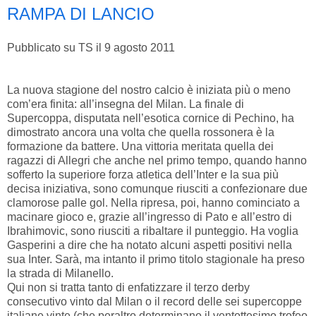
RAMPA DI LANCIO
Pubblicato su TS il 9 agosto 2011
La nuova stagione del nostro calcio è iniziata più o meno
com’era finita: all’insegna del Milan. La finale di
Supercoppa, disputata nell’esotica cornice di Pechino, ha
dimostrato ancora una volta che quella rossonera è la
formazione da battere. Una vittoria meritata quella dei
ragazzi di Allegri che anche nel primo tempo, quando hanno
sofferto la superiore forza atletica dell’Inter e la sua più
decisa iniziativa, sono comunque riusciti a confezionare due
clamorose palle gol. Nella ripresa, poi, hanno cominciato a
macinare gioco e, grazie all’ingresso di Pato e all’estro di
Ibrahimovic, sono riusciti a ribaltare il punteggio. Ha voglia
Gasperini a dire che ha notato alcuni aspetti positivi nella
sua Inter. Sarà, ma intanto il primo titolo stagionale ha preso
la strada di Milanello.
Qui non si tratta tanto di enfatizzare il terzo derby
consecutivo vinto dal Milan o il record delle sei supercoppe
italiane vinte (che peraltro determinano il ventottesimo trofeo