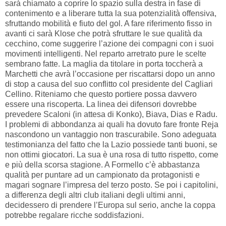
sarà chiamato a coprire lo spazio sulla destra in fase di
contenimento e a liberare tutta la sua potenzialità offensiva,
sfruttando mobilità e fiuto del gol. A fare riferimento fisso in
avanti ci sarà Klose che potrà sfruttare le sue qualità da
cecchino, come suggerire l’azione dei compagni con i suoi
movimenti intelligenti. Nel reparto arretrato pure le scelte
sembrano fatte. La maglia da titolare in porta toccherà a
Marchetti che avrà l’occasione per riscattarsi dopo un anno
di stop a causa del suo conflitto col presidente del Cagliari
Cellino. Riteniamo che questo portiere possa davvero
essere una riscoperta. La linea dei difensori dovrebbe
prevedere Scaloni (in attesa di Konko), Biava, Dias e Radu.
I problemi di abbondanza ai quali ha dovuto fare fronte Reja
nascondono un vantaggio non trascurabile. Sono adeguata
testimonianza del fatto che la Lazio possiede tanti buoni, se
non ottimi giocatori. La sua è una rosa di tutto rispetto, come
e più della scorsa stagione. A Formello c’è abbastanza
qualità per puntare ad un campionato da protagonisti e
magari sognare l’impresa del terzo posto. Se poi i capitolini,
a differenza degli altri club italiani degli ultimi anni,
decidessero di prendere l’Europa sul serio, anche la coppa
potrebbe regalare ricche soddisfazioni.