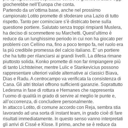
giocherebbe nell’Europa che conta.
Partendo da un’ottima base, anche nel prossimo
campionato Lotito promette di sfoderare una Lazio di tutto
rispetto. Tanto per cominciare s’è districato bene sulla
questione portiere. Salutato senza troppi rimpianti Muslera,
ha deciso di scommettere su Marchetti. Quest’ultimo è
reduce da un lunghissimo periodo in cui non ha giocato per
problemi con Cellino ma, fino a poco tempo fa, nel ruolo era
la più credibile promessa del calcio italiano. E’ un portiere
che ha tutto per rilanciarsi ai grandi livelli. La difesa rimane
piuttosto solida. Konko promette di non far rimpiangere più
di tanto Lichtsteiner, mentre Lulic e Stankevicius possono
rappresentare ulteriori valide alternative ai classici Biava,
Dias e Radu. A centrocampo va verificata la consistenza di
Cana. Gli altri titolari offrono sufficienti garanzie. Soprattutto
Ledesma in fase di rottura e Hernanes che rappresenta
l’uomo di qualità in grado di servire al meglio le punte e,
all’occorrenza, di concludere personalmente.
In attacco Lotito, di comune accordo con Reja, sembra stia
lavorando ad una sorta di instant team, in grado cioè di fare
risultati immediatamente. In questo senso vanno interpretati
gli arrivi di Cissé e Klose. Il primo, anche se è reduce da