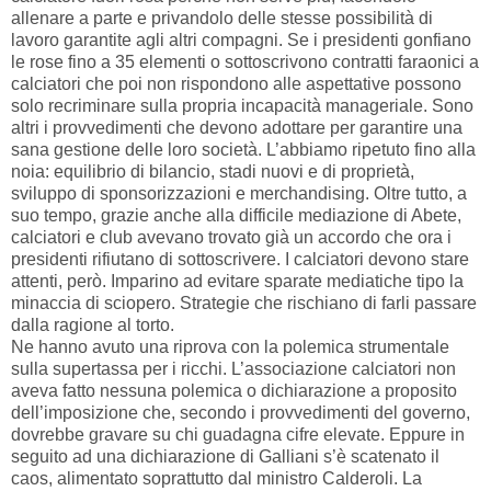
allenare a parte e privandolo delle stesse possibilità di
lavoro garantite agli altri compagni. Se i presidenti gonfiano
le rose fino a 35 elementi o sottoscrivono contratti faraonici a
calciatori che poi non rispondono alle aspettative possono
solo recriminare sulla propria incapacità manageriale. Sono
altri i provvedimenti che devono adottare per garantire una
sana gestione delle loro società. L’abbiamo ripetuto fino alla
noia: equilibrio di bilancio, stadi nuovi e di proprietà,
sviluppo di sponsorizzazioni e merchandising. Oltre tutto, a
suo tempo, grazie anche alla difficile mediazione di Abete,
calciatori e club avevano trovato già un accordo che ora i
presidenti rifiutano di sottoscrivere. I calciatori devono stare
attenti, però. Imparino ad evitare sparate mediatiche tipo la
minaccia di sciopero. Strategie che rischiano di farli passare
dalla ragione al torto.
Ne hanno avuto una riprova con la polemica strumentale
sulla supertassa per i ricchi. L’associazione calciatori non
aveva fatto nessuna polemica o dichiarazione a proposito
dell’imposizione che, secondo i provvedimenti del governo,
dovrebbe gravare su chi guadagna cifre elevate. Eppure in
seguito ad una dichiarazione di Galliani s’è scatenato il
caos, alimentato soprattutto dal ministro Calderoli. La