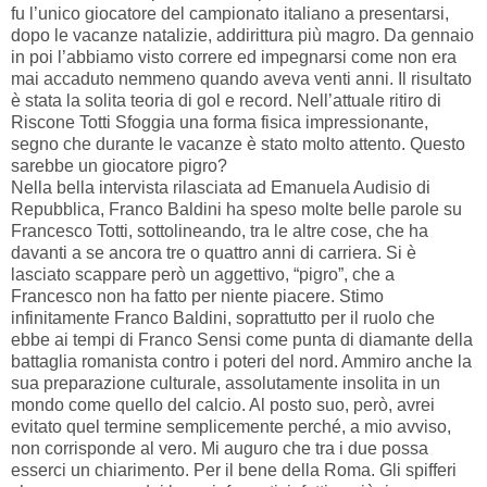
fu l’unico giocatore del campionato italiano a presentarsi,
dopo le vacanze natalizie, addirittura più magro. Da gennaio
in poi l’abbiamo visto correre ed impegnarsi come non era
mai accaduto nemmeno quando aveva venti anni. Il risultato
è stata la solita teoria di gol e record. Nell’attuale ritiro di
Riscone Totti Sfoggia una forma fisica impressionante,
segno che durante le vacanze è stato molto attento. Questo
sarebbe un giocatore pigro?
Nella bella intervista rilasciata ad Emanuela Audisio di
Repubblica, Franco Baldini ha speso molte belle parole su
Francesco Totti, sottolineando, tra le altre cose, che ha
davanti a se ancora tre o quattro anni di carriera. Si è
lasciato scappare però un aggettivo, “pigro”, che a
Francesco non ha fatto per niente piacere. Stimo
infinitamente Franco Baldini, soprattutto per il ruolo che
ebbe ai tempi di Franco Sensi come punta di diamante della
battaglia romanista contro i poteri del nord. Ammiro anche la
sua preparazione culturale, assolutamente insolita in un
mondo come quello del calcio. Al posto suo, però, avrei
evitato quel termine semplicemente perché, a mio avviso,
non corrisponde al vero. Mi auguro che tra i due possa
esserci un chiarimento. Per il bene della Roma. Gli spifferi