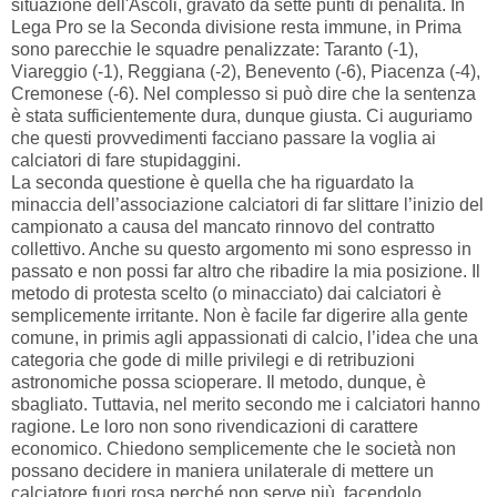
situazione dell'Ascoli, gravato da sette punti di penalità. In
Lega Pro se la Seconda divisione resta immune, in Prima
sono parecchie le squadre penalizzate: Taranto (-1),
Viareggio (-1), Reggiana (-2), Benevento (-6), Piacenza (-4),
Cremonese (-6). Nel complesso si può dire che la sentenza
è stata sufficientemente dura, dunque giusta. Ci auguriamo
che questi provvedimenti facciano passare la voglia ai
calciatori di fare stupidaggini.
La seconda questione è quella che ha riguardato la
minaccia dell’associazione calciatori di far slittare l’inizio del
campionato a causa del mancato rinnovo del contratto
collettivo. Anche su questo argomento mi sono espresso in
passato e non possi far altro che ribadire la mia posizione. Il
metodo di protesta scelto (o minacciato) dai calciatori è
semplicemente irritante. Non è facile far digerire alla gente
comune, in primis agli appassionati di calcio, l’idea che una
categoria che gode di mille privilegi e di retribuzioni
astronomiche possa scioperare. Il metodo, dunque, è
sbagliato. Tuttavia, nel merito secondo me i calciatori hanno
ragione. Le loro non sono rivendicazioni di carattere
economico. Chiedono semplicemente che le società non
possano decidere in maniera unilaterale di mettere un
calciatore fuori rosa perché non serve più, facendolo