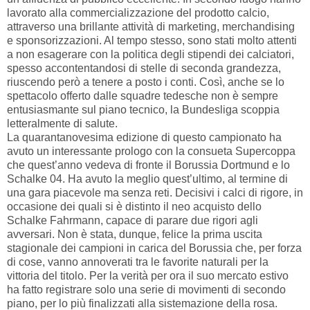
lavorato alla commercializzazione del prodotto calcio,
attraverso una brillante attività di marketing, merchandising
e sponsorizzazioni. Al tempo stesso, sono stati molto attenti
a non esagerare con la politica degli stipendi dei calciatori,
spesso accontentandosi di stelle di seconda grandezza,
riuscendo però a tenere a posto i conti. Così, anche se lo
spettacolo offerto dalle squadre tedesche non è sempre
entusiasmante sul piano tecnico, la Bundesliga scoppia
letteralmente di salute.
La quarantanovesima edizione di questo campionato ha
avuto un interessante prologo con la consueta Supercoppa
che quest’anno vedeva di fronte il Borussia Dortmund e lo
Schalke 04. Ha avuto la meglio quest’ultimo, al termine di
una gara piacevole ma senza reti. Decisivi i calci di rigore, in
occasione dei quali si è distinto il neo acquisto dello
Schalke Fahrmann, capace di parare due rigori agli
avversari. Non è stata, dunque, felice la prima uscita
stagionale dei campioni in carica del Borussia che, per forza
di cose, vanno annoverati tra le favorite naturali per la
vittoria del titolo. Per la verità per ora il suo mercato estivo
ha fatto registrare solo una serie di movimenti di secondo
piano, per lo più finalizzati alla sistemazione della rosa.