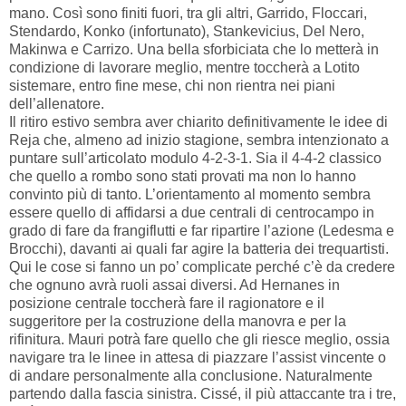
mano. Così sono finiti fuori, tra gli altri, Garrido, Floccari,
Stendardo, Konko (infortunato), Stankevicius, Del Nero,
Makinwa e Carrizo. Una bella sforbiciata che lo metterà in
condizione di lavorare meglio, mentre toccherà a Lotito
sistemare, entro fine mese, chi non rientra nei piani
dell’allenatore.
Il ritiro estivo sembra aver chiarito definitivamente le idee di
Reja che, almeno ad inizio stagione, sembra intenzionato a
puntare sull’articolato modulo 4-2-3-1. Sia il 4-4-2 classico
che quello a rombo sono stati provati ma non lo hanno
convinto più di tanto. L’orientamento al momento sembra
essere quello di affidarsi a due centrali di centrocampo in
grado di fare da frangiflutti e far ripartire l’azione (Ledesma e
Brocchi), davanti ai quali far agire la batteria dei trequartisti.
Qui le cose si fanno un po’ complicate perché c’è da credere
che ognuno avrà ruoli assai diversi. Ad Hernanes in
posizione centrale toccherà fare il ragionatore e il
suggeritore per la costruzione della manovra e per la
rifinitura. Mauri potrà fare quello che gli riesce meglio, ossia
navigare tra le linee in attesa di piazzare l’assist vincente o
di andare personalmente alla conclusione. Naturalmente
partendo dalla fascia sinistra. Cissé, il più attaccante tra i tre,