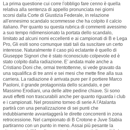
La prima questione cui corre l'obbligo fare cenno è quella
relativa alla sentenza di appello pronunciata nei giorni
scorsi dalla Corte di Giustizia Federale, in relazione
all'ennesimo scandalo scommesse che ha colpito il calcio
italiano. Per quanto su questa rubrica di commenti avessimo
a suo tempo ridimensionato la portata dello scandalo,
limitato ad alcuni nomi eccellenti e ai campionati di B e Lega
Pro, Gli esiti sono comunque stati tali da suscitare un certo
interesse. Naturalmente il caso più eclatante è quello di
Giuseppe Signori che è stato riconosciuto colpevole ed è
stato colpito dalla radiazione. E' andata male anche a
Cristiano Doni che, ormai trentottenne, si vede gravato da
una squalifica di tre anni e sei mesi che mette fine alla sua
carriera. La radiazione è arrivata pure per il portiere Marco
Paoloni, il grande protagonista dello scandalo, e per
Massimo Erodiani, una delle altre pedine chiave. Si sono
avuti effetti non trascurabili anche per quanto riguarda i club
e i campionati. Nel prossimo torneo di serie A l'Atalanta
partirà con una penalizzazione di sei punti che
indubbiamente avvantaggerà le dirette concorrenti in zona
retrocessione. Nel campionato di B Crotone e Juve Stabia
partiranno con un punto in meno. Assai più pesante la