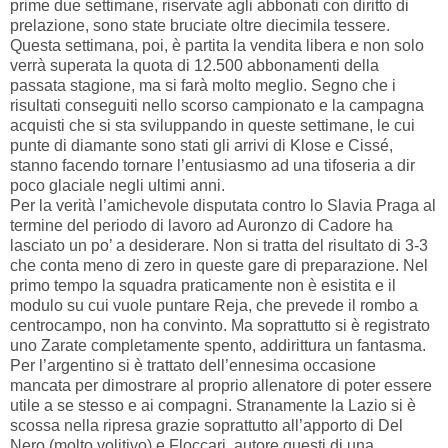
prime due settimane, riservate agli abbonati con diritto di
prelazione, sono state bruciate oltre diecimila tessere.
Questa settimana, poi, è partita la vendita libera e non solo
verrà superata la quota di 12.500 abbonamenti della
passata stagione, ma si farà molto meglio. Segno che i
risultati conseguiti nello scorso campionato e la campagna
acquisti che si sta sviluppando in queste settimane, le cui
punte di diamante sono stati gli arrivi di Klose e Cissé,
stanno facendo tornare l’entusiasmo ad una tifoseria a dir
poco glaciale negli ultimi anni.
Per la verità l’amichevole disputata contro lo Slavia Praga al
termine del periodo di lavoro ad Auronzo di Cadore ha
lasciato un po’ a desiderare. Non si tratta del risultato di 3-3
che conta meno di zero in queste gare di preparazione. Nel
primo tempo la squadra praticamente non è esistita e il
modulo su cui vuole puntare Reja, che prevede il rombo a
centrocampo, non ha convinto. Ma soprattutto si è registrato
uno Zarate completamente spento, addirittura un fantasma.
Per l’argentino si è trattato dell’ennesima occasione
mancata per dimostrare al proprio allenatore di poter essere
utile a se stesso e ai compagni. Stranamente la Lazio si è
scossa nella ripresa grazie soprattutto all’apporto di Del
Nero (molto volitivo) e Floccari, autore questi di una