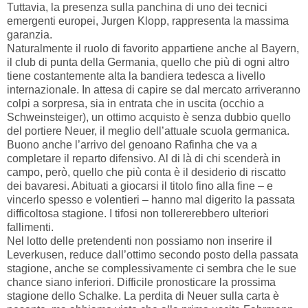
Tuttavia, la presenza sulla panchina di uno dei tecnici
emergenti europei, Jurgen Klopp, rappresenta la massima
garanzia.
Naturalmente il ruolo di favorito appartiene anche al Bayern,
il club di punta della Germania, quello che più di ogni altro
tiene costantemente alta la bandiera tedesca a livello
internazionale. In attesa di capire se dal mercato arriveranno
colpi a sorpresa, sia in entrata che in uscita (occhio a
Schweinsteiger), un ottimo acquisto è senza dubbio quello
del portiere Neuer, il meglio dell’attuale scuola germanica.
Buono anche l’arrivo del genoano Rafinha che va a
completare il reparto difensivo. Al di là di chi scenderà in
campo, però, quello che più conta è il desiderio di riscatto
dei bavaresi. Abituati a giocarsi il titolo fino alla fine – e
vincerlo spesso e volentieri – hanno mal digerito la passata
difficoltosa stagione. I tifosi non tollererebbero ulteriori
fallimenti.
Nel lotto delle pretendenti non possiamo non inserire il
Leverkusen, reduce dall’ottimo secondo posto della passata
stagione, anche se complessivamente ci sembra che le sue
chance siano inferiori. Difficile pronosticare la prossima
stagione dello Schalke. La perdita di Neuer sulla carta è