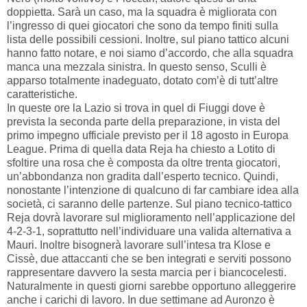
doppietta. Sarà un caso, ma la squadra è migliorata con
l’ingresso di quei giocatori che sono da tempo finiti sulla
lista delle possibili cessioni. Inoltre, sul piano tattico alcuni
hanno fatto notare, e noi siamo d’accordo, che alla squadra
manca una mezzala sinistra. In questo senso, Sculli è
apparso totalmente inadeguato, dotato com’è di tutt’altre
caratteristiche.
In queste ore la Lazio si trova in quel di Fiuggi dove è
prevista la seconda parte della preparazione, in vista del
primo impegno ufficiale previsto per il 18 agosto in Europa
League. Prima di quella data Reja ha chiesto a Lotito di
sfoltire una rosa che è composta da oltre trenta giocatori,
un’abbondanza non gradita dall’esperto tecnico. Quindi,
nonostante l’intenzione di qualcuno di far cambiare idea alla
società, ci saranno delle partenze. Sul piano tecnico-tattico
Reja dovrà lavorare sul miglioramento nell’applicazione del
4-2-3-1, soprattutto nell’individuare una valida alternativa a
Mauri. Inoltre bisognerà lavorare sull’intesa tra Klose e
Cissè, due attaccanti che se ben integrati e serviti possono
rappresentare davvero la sesta marcia per i biancocelesti.
Naturalmente in questi giorni sarebbe opportuno alleggerire
anche i carichi di lavoro. In due settimane ad Auronzo è