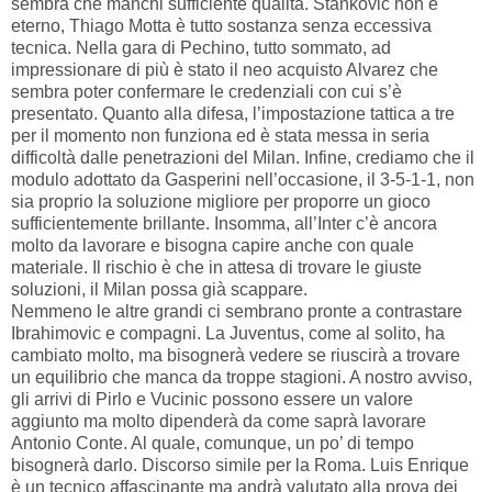
sembra che manchi sufficiente qualità. Stankovic non è
eterno, Thiago Motta è tutto sostanza senza eccessiva
tecnica. Nella gara di Pechino, tutto sommato, ad
impressionare di più è stato il neo acquisto Alvarez che
sembra poter confermare le credenziali con cui s’è
presentato. Quanto alla difesa, l’impostazione tattica a tre
per il momento non funziona ed è stata messa in seria
difficoltà dalle penetrazioni del Milan. Infine, crediamo che il
modulo adottato da Gasperini nell’occasione, il 3-5-1-1, non
sia proprio la soluzione migliore per proporre un gioco
sufficientemente brillante. Insomma, all’Inter c’è ancora
molto da lavorare e bisogna capire anche con quale
materiale. Il rischio è che in attesa di trovare le giuste
soluzioni, il Milan possa già scappare.
Nemmeno le altre grandi ci sembrano pronte a contrastare
Ibrahimovic e compagni. La Juventus, come al solito, ha
cambiato molto, ma bisognerà vedere se riuscirà a trovare
un equilibrio che manca da troppe stagioni. A nostro avviso,
gli arrivi di Pirlo e Vucinic possono essere un valore
aggiunto ma molto dipenderà da come saprà lavorare
Antonio Conte. Al quale, comunque, un po’ di tempo
bisognerà darlo. Discorso simile per la Roma. Luis Enrique
è un tecnico affascinante ma andrà valutato alla prova dei