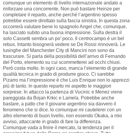
comunque un elemento di livello internazionale andato a
rinforzare una concorrente. Non può bastare Heinze per
completare il reparto, anche perché l’argentino spesso
potrebbe essere dirottato sulla fascia sinistra. In questa zona
occorrerà valutare bene lo spagnolo Angel che, comunque,
ha lasciato subito una buona impressione. Sulla destra il
solo Cassetti sembra un po’ poco. Il centrocampo è un bel
rebus. Intanto bisognerà vedere se De Rossi rinnoverà. Le
lusinghe del Manchester City di Mancini non sono da
trascurare. Si parla della possibilità dell’arrivo di Fernando
del Porto, elemento su cui scommetterei ad occhi chiusi.
Però costa molto. In ogni caso, manca l’elemento di grande
qualità tecnica in grado di produrre gioco. Ci sarebbe
Pizarro ma l’impressione è che Luis Enrique non lo apprezzi
più di tanto. In questo reparto mi aspetto le maggiori
sorprese. In attacco la partenza di Vucinic e Menez viene
pareggiata da Bojan Krkic e Lamela. Potrebbe anche
bastare, a patto che il giovane argentino sia davvero il
fenomeno che si dice. Io comunque mi cautelerei con un
altro elemento di buon livello, non essendo Okaka, a mio
avviso, attaccante in grado di fare la differenza.
Comunque vada a finire il mercato, la tendenza per il