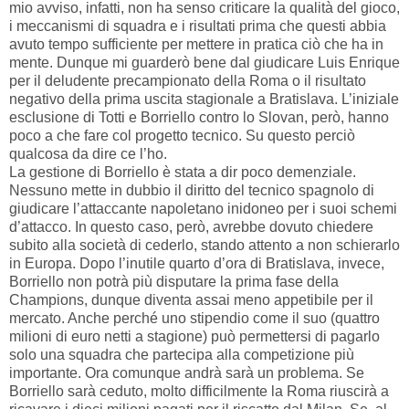
mio avviso, infatti, non ha senso criticare la qualità del gioco,
i meccanismi di squadra e i risultati prima che questi abbia
avuto tempo sufficiente per mettere in pratica ciò che ha in
mente. Dunque mi guarderò bene dal giudicare Luis Enrique
per il deludente precampionato della Roma o il risultato
negativo della prima uscita stagionale a Bratislava. L’iniziale
esclusione di Totti e Borriello contro lo Slovan, però, hanno
poco a che fare col progetto tecnico. Su questo perciò
qualcosa da dire ce l’ho.
La gestione di Borriello è stata a dir poco demenziale.
Nessuno mette in dubbio il diritto del tecnico spagnolo di
giudicare l’attaccante napoletano inidoneo per i suoi schemi
d’attacco. In questo caso, però, avrebbe dovuto chiedere
subito alla società di cederlo, stando attento a non schierarlo
in Europa. Dopo l’inutile quarto d’ora di Bratislava, invece,
Borriello non potrà più disputare la prima fase della
Champions, dunque diventa assai meno appetibile per il
mercato. Anche perché uno stipendio come il suo (quattro
milioni di euro netti a stagione) può permettersi di pagarlo
solo una squadra che partecipa alla competizione più
importante. Ora comunque andrà sarà un problema. Se
Borriello sarà ceduto, molto difficilmente la Roma riuscirà a