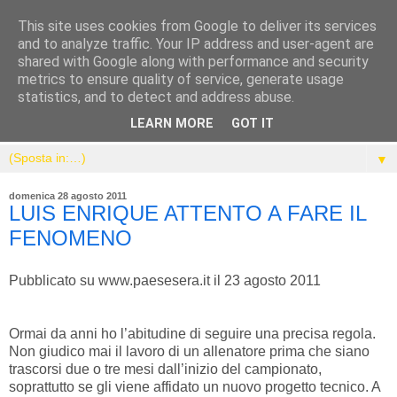
This site uses cookies from Google to deliver its services
and to analyze traffic. Your IP address and user-agent are
shared with Google along with performance and security
metrics to ensure quality of service, generate usage
statistics, and to detect and address abuse.
LEARN MORE
GOT IT
▼
domenica 28 agosto 2011
LUIS ENRIQUE ATTENTO A FARE IL
FENOMENO
Pubblicato su www.paesesera.it il 23 agosto 2011
Ormai da anni ho l’abitudine di seguire una precisa regola.
Non giudico mai il lavoro di un allenatore prima che siano
trascorsi due o tre mesi dall’inizio del campionato,
soprattutto se gli viene affidato un nuovo progetto tecnico. A