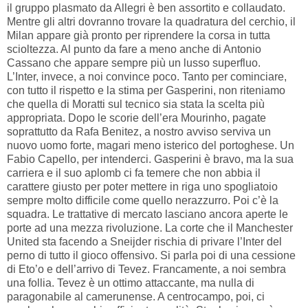
il gruppo plasmato da Allegri è ben assortito e collaudato.
Mentre gli altri dovranno trovare la quadratura del cerchio, il
Milan appare già pronto per riprendere la corsa in tutta
scioltezza. Al punto da fare a meno anche di Antonio
Cassano che appare sempre più un lusso superfluo.
L’Inter, invece, a noi convince poco. Tanto per cominciare,
con tutto il rispetto e la stima per Gasperini, non riteniamo
che quella di Moratti sul tecnico sia stata la scelta più
appropriata. Dopo le scorie dell’era Mourinho, pagate
soprattutto da Rafa Benitez, a nostro avviso serviva un
nuovo uomo forte, magari meno isterico del portoghese. Un
Fabio Capello, per intenderci. Gasperini è bravo, ma la sua
carriera e il suo aplomb ci fa temere che non abbia il
carattere giusto per poter mettere in riga uno spogliatoio
sempre molto difficile come quello nerazzurro. Poi c’è la
squadra. Le trattative di mercato lasciano ancora aperte le
porte ad una mezza rivoluzione. La corte che il Manchester
United sta facendo a Sneijder rischia di privare l’Inter del
perno di tutto il gioco offensivo. Si parla poi di una cessione
di Eto’o e dell’arrivo di Tevez. Francamente, a noi sembra
una follia. Tevez è un ottimo attaccante, ma nulla di
paragonabile al camerunense. A centrocampo, poi, ci