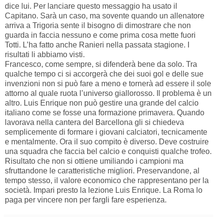
dice lui. Per lanciare questo messaggio ha usato il
Capitano. Sarà un caso, ma sovente quando un allenatore
arriva a Trigoria sente il bisogno di dimostrare che non
guarda in faccia nessuno e come prima cosa mette fuori
Totti. L’ha fatto anche Ranieri nella passata stagione. I
risultati li abbiamo visti.
Francesco, come sempre, si difenderà bene da solo. Tra
qualche tempo ci si accorgerà che dei suoi gol e delle sue
invenzioni non si può fare a meno e tornerà ad essere il sole
attorno al quale ruota l’universo giallorosso. Il problema è un
altro. Luis Enrique non può gestire una grande del calcio
italiano come se fosse una formazione primavera. Quando
lavorava nella cantera del Barcellona gli si chiedeva
semplicemente di formare i giovani calciatori, tecnicamente
e mentalmente. Ora il suo compito è diverso. Deve costruire
una squadra che faccia bel calcio e conquisti qualche trofeo.
Risultato che non si ottiene umiliando i campioni ma
sfruttandone le caratteristiche migliori. Preservandone, al
tempo stesso, il valore economico che rappresentano per la
società. Impari presto la lezione Luis Enrique. La Roma lo
paga per vincere non per fargli fare esperienza.