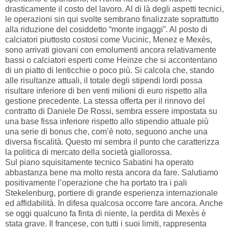
drasticamente il costo del lavoro. Al di là degli aspetti tecnici,
le operazioni sin qui svolte sembrano finalizzate soprattutto
alla riduzione del cosiddetto “monte ingaggi”. Al posto di
calciatori piuttosto costosi come Vucinic, Menez e Mexès,
sono arrivati giovani con emolumenti ancora relativamente
bassi o calciatori esperti come Heinze che si accontentano
di un piatto di lenticchie o poco più. Si calcola che, stando
alle risultanze attuali, il totale degli stipendi lordi possa
risultare inferiore di ben venti milioni di euro rispetto alla
gestione precedente. La stessa offerta per il rinnovo del
contratto di Daniele De Rossi, sembra essere impostata su
una base fissa inferiore rispetto allo stipendio attuale più
una serie di bonus che, com’è noto, seguono anche una
diversa fiscalità. Questo mi sembra il punto che caratterizza
la politica di mercato della società giallorossa.
Sul piano squisitamente tecnico Sabatini ha operato
abbastanza bene ma molto resta ancora da fare. Salutiamo
positivamente l’operazione che ha portato tra i pali
Stekelenburg, portiere di grande esperienza internazionale
ed affidabilità. In difesa qualcosa occorre fare ancora. Anche
se oggi qualcuno fa finta di niente, la perdita di Mexès è
stata grave. Il francese, con tutti i suoi limiti, rappresenta