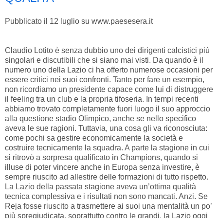
Pubblicato il 12 luglio su www.paesesera.it
Claudio Lotito è senza dubbio uno dei dirigenti calcistici più
singolari e discutibili che si siano mai visti. Da quando è il
numero uno della Lazio ci ha offerto numerose occasioni per
essere critici nei suoi confronti. Tanto per fare un esempio,
non ricordiamo un presidente capace come lui di distruggere
il feeling tra un club e la propria tifoseria. In tempi recenti
abbiamo trovato completamente fuori luogo il suo approccio
alla questione stadio Olimpico, anche se nello specifico
aveva le sue ragioni. Tuttavia, una cosa gli va riconosciuta:
come pochi sa gestire economicamente la società e
costruire tecnicamente la squadra. A parte la stagione in cui
si ritrovò a sorpresa qualificato in Champions, quando si
illuse di poter vincere anche in Europa senza investire, è
sempre riuscito ad allestire delle formazioni di tutto rispetto.
La Lazio della passata stagione aveva un’ottima qualità
tecnica complessiva e i risultati non sono mancati. Anzi. Se
Reja fosse riuscito a trasmettere ai suoi una mentalità un po’
più spregiudicata, soprattutto contro le grandi, la Lazio oggi