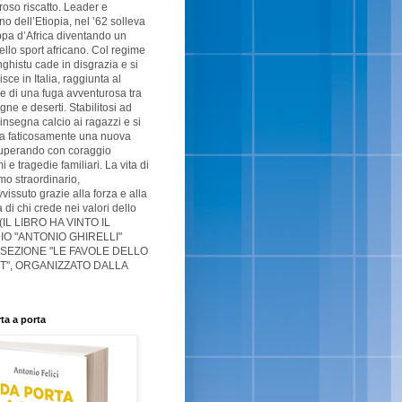
oso riscatto. Leader e
no dell’Etiopia, nel ’62 solleva
pa d’Africa diventando un
ello sport africano. Col regime
ghistu cade in disgrazia e si
isce in Italia, raggiunta al
e di una fuga avventurosa tra
ne e deserti. Stabilitosi ad
 insegna calcio ai ragazzi e si
ta faticosamente una nuova
superando con coraggio
 e tragedie familiari. La vita di
o straordinario,
vissuto grazie alla forza e alla
à di chi crede nei valori dello
 (IL LIBRO HA VINTO IL
O "ANTONIO GHIRELLI"
 SEZIONE "LE FAVOLE DELLO
T", ORGANIZZATO DALLA
ta a porta