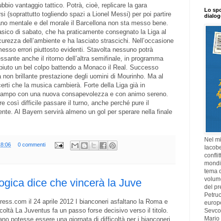
bbio vantaggio tattico. Potrà, cioè, replicare la gara
Lo spo
i (soprattutto togliendo spazi a Lionel Messi) per poi partire
dialo
ano mentale e del morale il Barcellona non sta messo bene.
lasico di sabato, che ha praticamente consegnato la Liga al
curezza dell’ambiente e ha lasciato strascichi. Nell’occasione
sso errori piuttosto evidenti. Stavolta nessuno potrà
essante anche il ritorno dell’altra semifinale, in programma
piuto un bel colpo battendo a Monaco il Real. Successo
a non brillante prestazione degli uomini di Mourinho. Ma al
rti che la musica cambierà. Forte della Liga già in
n campo con una nuova consapevolezza e con animo sereno.
 così difficile passare il turno, anche perché pure il
nte. Al Bayern servirà almeno un gol per sperare nella finale
Nel mi
18:06
0 commenti
Iacobe
confli
mondia
tema di
volume
logica dice che vincerà la Juve
del pr
Petruc
ess.com il 24 aprile 2012 I bianconeri asfaltano la Roma e
europ
icoltà La Juventus fa un passo forse decisivo verso il titolo.
Sevcov
Mario 
no potesse essere una giornata di difficoltà per i bianconeri,