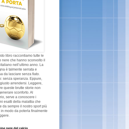
sto libro raccontiamo tutte le
 nere che hanno sconvolto il
 italiano nell’ultimo anno. La
na è talmente serrata e
a da lasciare senza fiato.
o: senza speranza. Eppure,
giusto arrendersi. Leggere,
re queste brutte storie non
enerare sconforto. Al
rio, serve a conoscere i
ni esatti della malattia che
ge da sempre il nostro sport più
 in modo da poterla finalmente
ggere.
ine nere del calcio