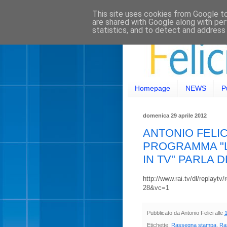
This site uses cookies from Google to 
are shared with Google along with per
statistics, and to detect and address
Homepage
NEWS
P
domenica 29 aprile 2012
ANTONIO FELICI
PROGRAMMA "L
IN TV" PARLA 
http://www.rai.tv/dl/repla
28&vc=1
Pubblicato da
Antonio Felici
alle
Etichette:
Rassegna stampa
,
Ras