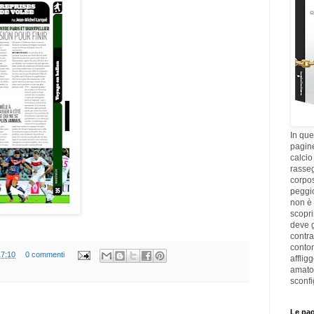
In que
pagine
calcio
rasseg
corpos
peggi
non è 
scopri
deve g
contra
contor
17:10
0 commenti
afflig
amato
sconfi
Le pag