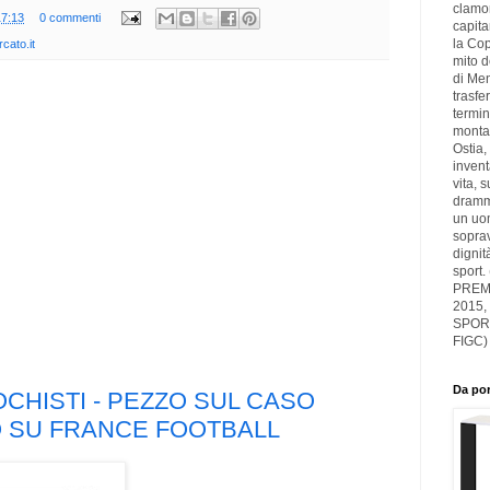
clamor
17:13
0 commenti
capita
la Cop
cato.it
mito d
di Men
trasfer
termin
montag
Ostia,
inven
vita, 
drammi
un uom
soprav
dignit
sport.
PREMI
2015,
SPOR
FIGC)
Da por
CHISTI - PEZZO SUL CASO
 SU FRANCE FOOTBALL