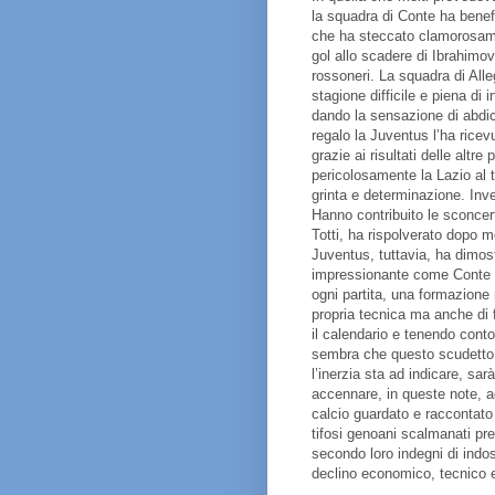
la squadra di Conte ha benefi
che ha steccato clamorosamen
gol allo scadere di Ibrahim
rossoneri. La squadra di Alle
stagione difficile e piena di 
dando la sensazione di abdic
regalo la Juventus l’ha ricevu
grazie ai risultati delle altre
pericolosamente la Lazio al 
grinta e determinazione. Inv
Hanno contribuito le sconcert
Totti, ha rispolverato dopo m
Juventus, tuttavia, ha dimost
impressionante come Conte si
ogni partita, una formazione 
propria tecnica ma anche di f
il calendario e tenendo conto
sembra che questo scudetto 
l’inerzia sta ad indicare, s
accennare, in queste note, ag
calcio guardato e raccontato
tifosi genoani scalmanati pre
secondo loro indegni di indos
declino economico, tecnico e