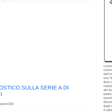
Lucian
coloni
dall’u
una “f
dura c
caduta
OSTICO SULLA SERIE A DI
del d
I
padre,
povertà
discri
com/v/103
dagli i
Il cal