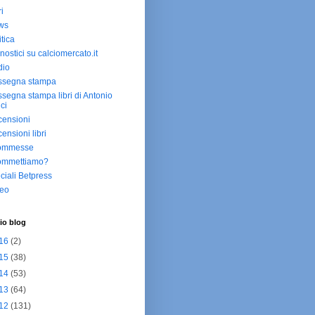
ri
ws
itica
nostici su calciomercato.it
dio
ssegna stampa
segna stampa libri di Antonio
ici
ensioni
ensioni libri
ommesse
ommettiamo?
ciali Betpress
deo
io blog
16
(2)
15
(38)
14
(53)
13
(64)
12
(131)