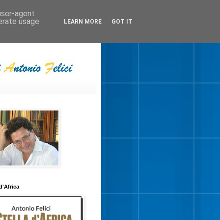
 user-agent
nerate usage
LEARN MORE
GOT IT
 d'Africa