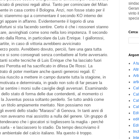
sindac
ciato di preziosi regali altrui. Tanto per cominciare del Milan
Gerard
te in casa contro il Bologna. Anzi, non fosse stato per il
vinto
ovic staremmo qui a commentare il secondo KO interno dei
specia
gri appare in affanno. Evidentemente il logorio di una
infortuni si sta facendo sentire. Certo è che i rossoneri stanno
Cerca 
are, avvinghiati come sono nella loro impotenza. Il secondo
to dalla Roma, in particolare da Luis Enrique. I giallorossi,
 partite, in caso di vittoria avrebbero avvicinato
terzo posto. Avrebbero dovuto, perciò, fare una gara tutta
ece si sono consegnati senza combattere al forte avversario.
Argom
anti scelte tecniche di Luis Enrique che ha lasciato fuori
A t
esi Perrotta ed ha sacrificato in difesa De Rossi. La
Altr
rato di poter meritare anche questi generosi regali. E’
Art
a riuscito a mettere in campo durante tutta la stagione, in
art
motivata e determinata, in grado non solo di far pesare la
Cal
ar sentire i morsi sulle caviglie degli avversari. Esaminando
 dello stato di forma delle due contendenti, al momento ci
Cal
la Juventus possa soltanto perderlo. Se tutto andrà come
Cal
arà un titolo ampiamente meritato. Non possiamo non
Cal
li eventi dello stadio “Marassi” di Genova. In tanti anni di
Edi
 non avevamo mai assistito a nulla del genere. Un gruppo di
edi
tendevano che i giocatori si togliessero la maglia - perché
Edi
sarla - e lasciassero lo stadio. Da tempo descriviamo il
Inc
 ambientale del calcio italiano. Ma questo è troppo.
Int