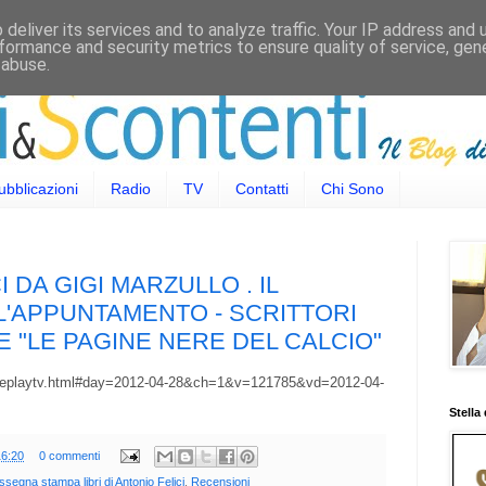
deliver its services and to analyze traffic. Your IP address and
formance and security metrics to ensure quality of service, ge
 abuse.
ubblicazioni
Radio
TV
Contatti
Chi Sono
 DA GIGI MARZULLO . IL
'APPUNTAMENTO - SCRITTORI
DE "LE PAGINE NERE DEL CALCIO"
ytv/replaytv.html#day=2012-04-28&ch=1&v=121785&vd=2012-04-
Stella
16:20
0 commenti
segna stampa libri di Antonio Felici
,
Recensioni