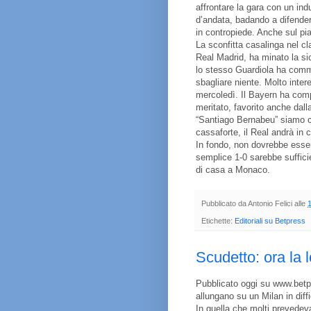
affrontare la gara con un indu
d’andata, badando a difenders
in contropiede. Anche sul pi
La sconfitta casalinga nel c
Real Madrid, ha minato la si
lo stesso Guardiola ha comme
sbagliare niente. Molto inter
mercoledì. Il Bayern ha com
meritato, favorito anche dall
“Santiago Bernabeu” siamo ce
cassaforte, il Real andrà i
In fondo, non dovrebbe essere
semplice 1-0 sarebbe sufficie
di casa a Monaco.
Pubblicato da
Antonio Felici
alle
Etichette:
Editoriali su Betpress
Scudetto: ora la 
Pubblicato oggi su www.betpr
allungano su un Milan in diff
In quella che molti prevedeva