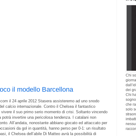
Chi so
giorna
dall’i
oco il modello Barcellona
dei gr
Chi ha
sogno,
com il 24 aprile 2012 Stasera assisteremo ad uno snodo
che ra
del calcio internazionale. Contro il Chelsea il fantastico
solo s
 vivere il suo primo serio momento di crisi. Soltanto vincendo
straor
 potrà invertire una pericolosa tendenza. I catalani non
imbatt
onto. All’andata, nonostante abbiano giocato ed attaccato per
nessu
occasioni da gol in quantità, hanno perso per 0-1: un risultato
racco
si, il Chelsea dell’abile Di Matteo avrà la possibilità di