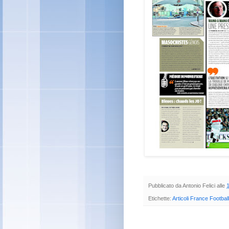
Pubblicato da
Antonio Felici
alle
Etichette:
Articoli France Football