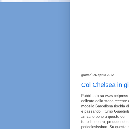
giovedì 26 aprile 2012
Col Chelsea in gi
Pubblicato su www.betpress.
delicato della storia recente 
modello Barcellona rischia di
e passando il turno Guardiola
arrivano bene a questo confr
tutto l’incontro, producendo 
pericolosissimo. Su queste ba