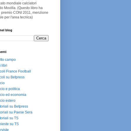
ato mondiale calciatori
o Movilla. (Questo libro ha
 il premio CONI 2011, menzione
le per l'area tecnica)
nel blog
enti
utto campo
i libri
icoli France Football
icoli su Betpress
cio
cio e politica
cio ed economia
cio estero
toriali su Betpress
toriali su Paese Sera
toriali su TS
hieste su TS
erviste