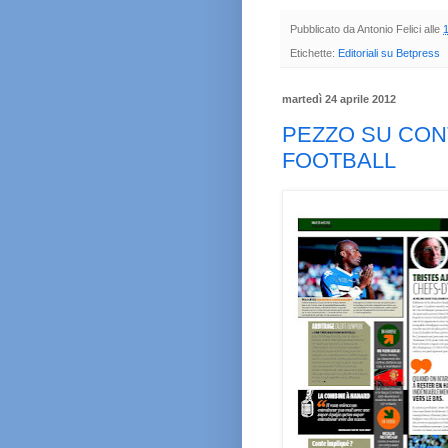
Pubblicato da
Antonio Felici
alle
Etichette:
Editoriali su Betpress
martedì 24 aprile 2012
PEZZO SU CON
FOOTBALL