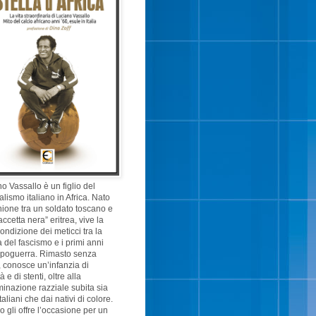
o Vassallo è un figlio del
alismo italiano in Africa. Nato
nione tra un soldato toscano e
accetta nera” eritrea, vive la
ondizione dei meticci tra la
 del fascismo e i primi anni
opoguerra. Rimasto senza
 conosce un’infanzia di
 e di stenti, oltre alla
minazione razziale subita sia
taliani che dai nativi di colore.
cio gli offre l’occasione per un