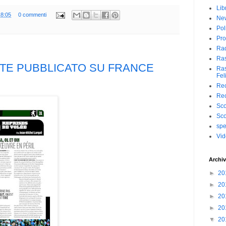
Lib
18:05
0 commenti
Ne
Pol
Pro
Ra
Ra
TE PUBBLICATO SU FRANCE
Ras
Fel
Rec
Rec
Sc
Sc
spe
Vi
Archiv
►
20
►
20
►
20
►
20
▼
20