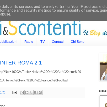
deliver its services and to analyze traffic. Your IP address and
formance and security metrics to ensure quality of service, ge
 abuse.
ubblicazioni
Radio
TV
Contatti
Chi Sono
 INTER-ROMA 2-1
t.php?Not=16092&Titolo=Notizie%20On%20Air:%20Inter%20-
0Antonio%20Felici%20di%20France%20Football
Stella
01:23
o: