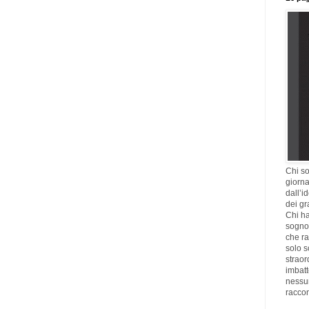
Chi so
giorna
dall’i
dei gr
Chi ha
sogno,
che ra
solo s
straor
imbatt
nessu
racco