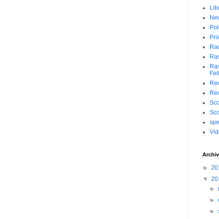
Lib
Ne
Pol
Pro
Ra
Ra
Ras
Fel
Rec
Rec
Sc
Sc
spe
Vi
Archiv
►
20
▼
20
►
►
►