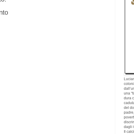
nto
Lucian
coloni
dall’u
una “f
dura c
caduta
del d
padre,
povertà
discri
dagli i
Il cal