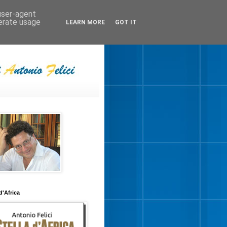
 user-agent
nerate usage
LEARN MORE
GOT IT
 d'Africa