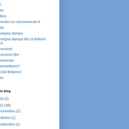
ri
ws
itica
nostici su calciomercato.it
dio
ssegna stampa
segna stampa libri di Antonio
ici
ensioni
ensioni libri
ommesse
ommettiamo?
ciali Betpress
deo
io blog
16
(2)
15
(38)
novembre
(1)
ottobre
(1)
settembre
(1)