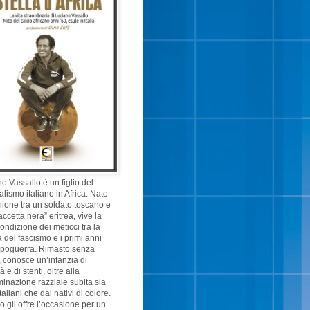
o Vassallo è un figlio del
alismo italiano in Africa. Nato
nione tra un soldato toscano e
accetta nera” eritrea, vive la
ondizione dei meticci tra la
 del fascismo e i primi anni
opoguerra. Rimasto senza
 conosce un’infanzia di
 e di stenti, oltre alla
minazione razziale subita sia
taliani che dai nativi di colore.
cio gli offre l’occasione per un