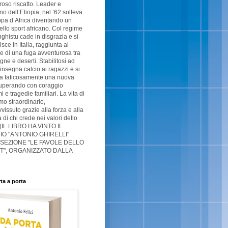
oso riscatto. Leader e
no dell’Etiopia, nel ’62 solleva
pa d’Africa diventando un
ello sport africano. Col regime
ghistu cade in disgrazia e si
isce in Italia, raggiunta al
e di una fuga avventurosa tra
ne e deserti. Stabilitosi ad
 insegna calcio ai ragazzi e si
ta faticosamente una nuova
superando con coraggio
 e tragedie familiari. La vita di
o straordinario,
vissuto grazie alla forza e alla
à di chi crede nei valori dello
 (IL LIBRO HA VINTO IL
O "ANTONIO GHIRELLI"
 SEZIONE "LE FAVOLE DELLO
T", ORGANIZZATO DALLA
ta a porta