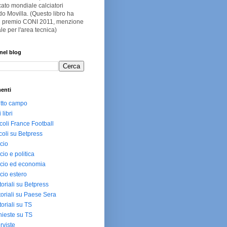
ato mondiale calciatori
o Movilla. (Questo libro ha
 il premio CONI 2011, menzione
le per l'area tecnica)
nel blog
enti
utto campo
i libri
icoli France Football
icoli su Betpress
cio
cio e politica
cio ed economia
cio estero
toriali su Betpress
toriali su Paese Sera
toriali su TS
hieste su TS
erviste