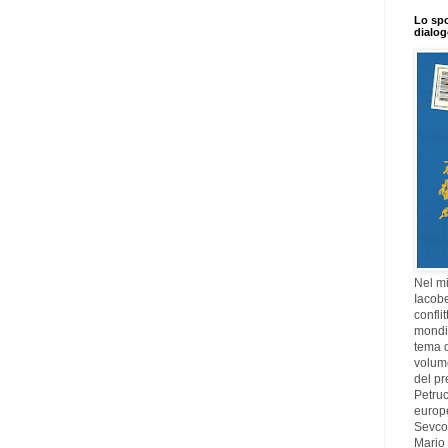
Lo spo
dialo
Nel mi
Iacobe
confli
mondia
tema di
volume
del pr
Petruc
europ
Sevcov
Mario 