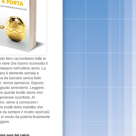
sto libro raccontiamo tutte le
 nere che hanno sconvolto il
 italiano nell’ultimo anno. La
na è talmente serrata e
a da lasciare senza fiato.
o: senza speranza. Eppure,
giusto arrendersi. Leggere,
re queste brutte storie non
enerare sconforto. Al
rio, serve a conoscere i
ni esatti della malattia che
ge da sempre il nostro sport più
 in modo da poterla finalmente
ggere.
ine nere del calcio