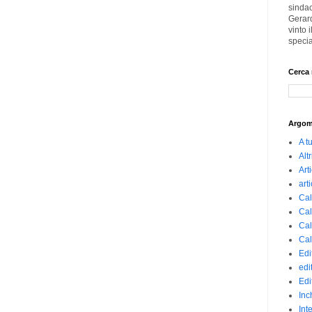
sindac
Gerard
vinto
specia
Cerca 
Argom
A t
Altr
Art
art
Cal
Cal
Cal
Cal
Edi
edi
Edi
Inc
Int