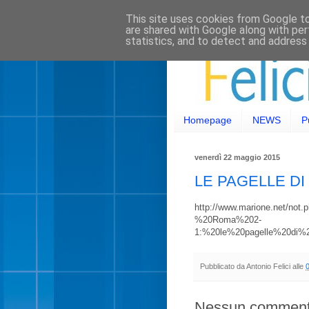
This site uses cookies from Google to 
are shared with Google along with per
statistics, and to detect and address
Homepage
NEWS
P
venerdì 22 maggio 2015
LE PAGELLE DI
http://www.marione.net/no
%20Roma%202-
1:%20le%20pagelle%20di%2
Pubblicato da
Antonio Felici
alle
Nessun comment