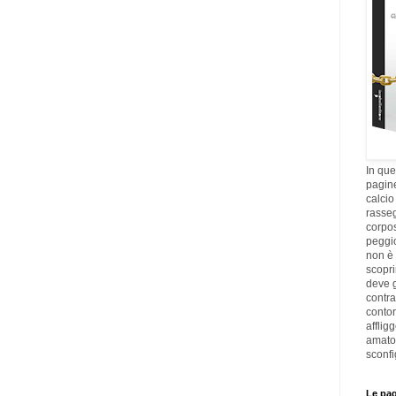
In que
pagine
calcio
rasseg
corpos
peggi
non è 
scopri
deve g
contra
contor
afflig
amato
sconfi
Le pag