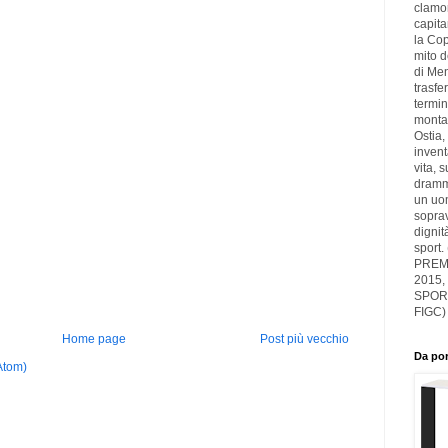
clamor
capita
la Cop
mito d
di Men
trasfer
termin
montag
Ostia,
inven
vita, 
drammi
un uom
soprav
dignit
sport.
PREMI
2015,
SPOR
FIGC)
Home page
Post più vecchio
Da por
Atom)