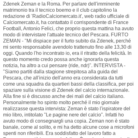
Zdenek Zeman e la Roma. Per parlare dell'imminente
matrimonio tra il tecnico boemo e il club capitolino la
redazione di 'RadioCalciomercato.it', web radio ufficiale di
Calciomercato.it, ha contattato il corrispondente di France
Football, Antonio Felici, che proprio questa mattina ha avuto
modo di intervistare l'attuale tecnico del Pescara. FURTO
ZEMAN - "Mi dispiace per il furto subito da Zdenek, perché
mi sento responsabile avendolo trattenuto fino alle 13,30 di
oggi. Quando l'ho incontrato io, era il ritratto della felicità. In
questo momento credo possa anche ignorarla questa
notizia, ha altro a cui pensare (ride, ndr)". INTERVISTA -
"Siamo partiti dalla stagione strepitosa alla guida del
Pescara, che all'inizio dell'anno era considerata da tutti
come una squadra da quartieri bassi della classifica, per poi
spaziare sulla visione di Zdenek del calcio internazionale.
Alla fine si è discusso anche dei mali del calcio italiano.
Personalmente ho spinto molto perché il mio giornale
realizzasse questa intervista: Zeman è stato l'ispiratore del
mio libro, intitolato "Le pagine nere del calcio". Infatti ho
avuto modo di consegnargli una copia. Zeman non è stato
banale, come al solito, e mi ha detto alcune cose a microfoni
spenti non riferibili. Era soddisfatto del lavoro fatto a