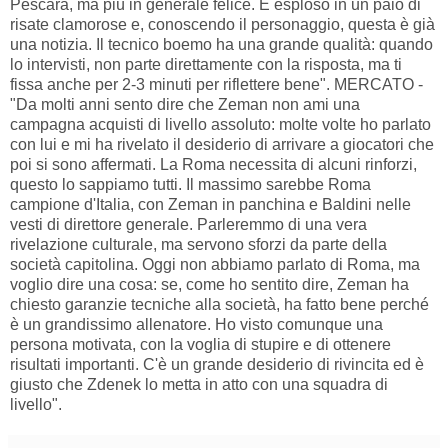
Pescara, ma più in generale felice. È esploso in un paio di
risate clamorose e, conoscendo il personaggio, questa è già
una notizia. Il tecnico boemo ha una grande qualità: quando
lo intervisti, non parte direttamente con la risposta, ma ti
fissa anche per 2-3 minuti per riflettere bene". MERCATO -
"Da molti anni sento dire che Zeman non ami una
campagna acquisti di livello assoluto: molte volte ho parlato
con lui e mi ha rivelato il desiderio di arrivare a giocatori che
poi si sono affermati. La Roma necessita di alcuni rinforzi,
questo lo sappiamo tutti. Il massimo sarebbe Roma
campione d'Italia, con Zeman in panchina e Baldini nelle
vesti di direttore generale. Parleremmo di una vera
rivelazione culturale, ma servono sforzi da parte della
società capitolina. Oggi non abbiamo parlato di Roma, ma
voglio dire una cosa: se, come ho sentito dire, Zeman ha
chiesto garanzie tecniche alla società, ha fatto bene perché
è un grandissimo allenatore. Ho visto comunque una
persona motivata, con la voglia di stupire e di ottenere
risultati importanti. C'è un grande desiderio di rivincita ed è
giusto che Zdenek lo metta in atto con una squadra di
livello".