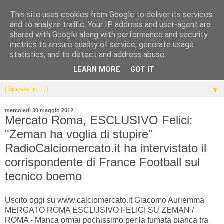
This site uses cookies from Google to deliver its services
and to analyze traffic. Your IP address and user-agent are
shared with Google along with performance and security
metrics to ensure quality of service, generate usage
statistics, and to detect and address abuse.
LEARN MORE
GOT IT
▼
mercoledì 30 maggio 2012
Mercato Roma, ESCLUSIVO Felici:
"Zeman ha voglia di stupire"
RadioCalciomercato.it ha intervistato il
corrispondente di France Football sul
tecnico boemo
Uscito oggi su www.calciomercato.it Giacomo Auriemma
MERCATO ROMA ESCLUSIVO FELICI SU ZEMAN /
ROMA - Manca ormai pochissimo per la fumata bianca tra