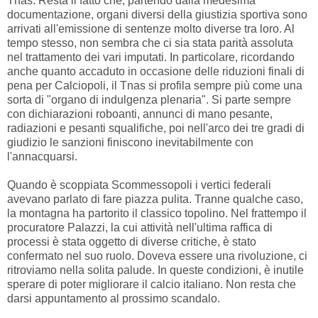
Tnas. Resta il fatto che, partendo dalla medesima
documentazione, organi diversi della giustizia sportiva sono
arrivati all'emissione di sentenze molto diverse tra loro. Al
tempo stesso, non sembra che ci sia stata parità assoluta
nel trattamento dei vari imputati. In particolare, ricordando
anche quanto accaduto in occasione delle riduzioni finali di
pena per Calciopoli, il Tnas si profila sempre più come una
sorta di "organo di indulgenza plenaria". Si parte sempre
con dichiarazioni roboanti, annunci di mano pesante,
radiazioni e pesanti squalifiche, poi nell'arco dei tre gradi di
giudizio le sanzioni finiscono inevitabilmente con
l'annacquarsi.
Quando è scoppiata Scommessopoli i vertici federali
avevano parlato di fare piazza pulita. Tranne qualche caso,
la montagna ha partorito il classico topolino. Nel frattempo il
procuratore Palazzi, la cui attività nell'ultima raffica di
processi è stata oggetto di diverse critiche, è stato
confermato nel suo ruolo. Doveva essere una rivoluzione, ci
ritroviamo nella solita palude. In queste condizioni, è inutile
sperare di poter migliorare il calcio italiano. Non resta che
darsi appuntamento al prossimo scandalo.