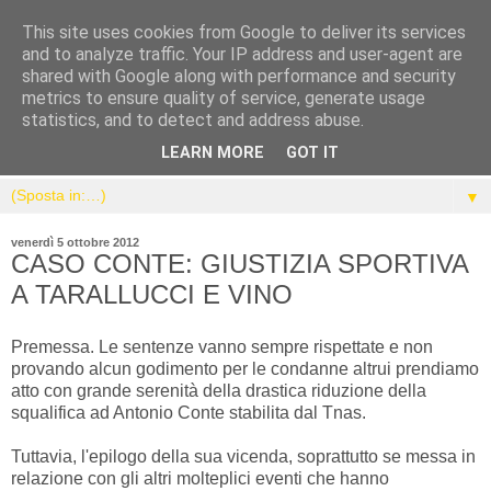
This site uses cookies from Google to deliver its services
and to analyze traffic. Your IP address and user-agent are
shared with Google along with performance and security
metrics to ensure quality of service, generate usage
statistics, and to detect and address abuse.
LEARN MORE
GOT IT
▼
venerdì 5 ottobre 2012
CASO CONTE: GIUSTIZIA SPORTIVA
A TARALLUCCI E VINO
Premessa. Le sentenze vanno sempre rispettate e non
provando alcun godimento per le condanne altrui prendiamo
atto con grande serenità della drastica riduzione della
squalifica ad Antonio Conte stabilita dal Tnas.
Tuttavia, l'epilogo della sua vicenda, soprattutto se messa in
relazione con gli altri molteplici eventi che hanno