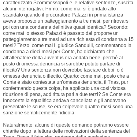
caratterizzato Scommessopoli e le relative sentenze, suscita
alcuni interrogativi. Primo: come mai si è gridato allo
scandalo quando il procuratore Palazzi in prima istanza
aveva proposto un patteggiamento a tre mesi, per ritrovarsi
poi con una condanna definitiva quasi identica? Secondo:
come mai lo stesso Palazzi è passato dal proporre un
patteggiamento a tre mesi ad una richiesta di condanna a 15
mesi? Terzo: come mai il giudice Sandulli, commentando la
condanna a dieci mesi per Conte, ha dichiarato che
all'allenatore della Juventus era andata bene, perché al
posto di omessa denuncia si sarebbe potuto parlare di
illecito? Una sentenza non dovrebbe lasciare dubbi: o è
omessa denuncia o illecito. Quarto: come mai, posto che a
Conte è stato contestata un'omessa denuncia, il Tnas, pur
confermando questa colpa, ha applicato una così vistosa
riduzione di pena, addirittura pari a due terzi? Se Conte era
innocente la squalifica andava cancellata e gli andavano
presentate le scuse, se era colpevole quattro mesi sono una
sanzione semplicemente ridicola.
Naturalmente, alcune di queste domande potranno essere
chiarite dopo la lettura delle motivazioni della sentenza del