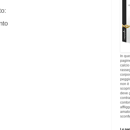
o:
nto
In que
pagine
calcio
rasseg
corpos
peggi
non è 
scopri
deve g
contra
contor
afflig
amato
sconfi
Le pag