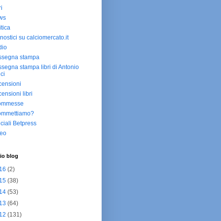
ri
ws
itica
nostici su calciomercato.it
dio
ssegna stampa
segna stampa libri di Antonio
ici
ensioni
ensioni libri
ommesse
ommettiamo?
ciali Betpress
deo
io blog
16
(2)
15
(38)
14
(53)
13
(64)
12
(131)