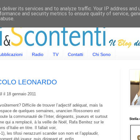
deliver its services and to analyze traffic. Your IP address and
formance and security metrics to ensure quality of service, ge
 abuse.
ubblicazioni
Radio
TV
Contatti
Chi Sono
RACOLO LEONARDO
l il 18 gennaio 2011
ûtement? Difficile de trouver l’adjectif adéquat, mais la
’espace de quelques semaines, unancien Rossonero est
ute la communauté de l’Inter, dirigeants, joueurs et surtout
Stella
e qui a remplacé, à la veille de Noël, Rafa Benitez sur le
’Italie en titre. Il fallait voir,
), les tifosi nerazzurri scander son nom et l’applaudir,
ment été joueur, puis dirigeant et, enfin,