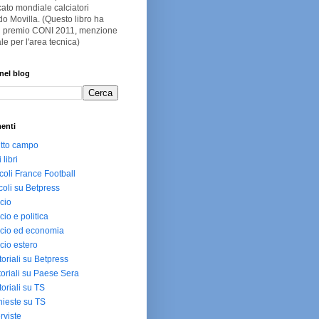
ato mondiale calciatori
o Movilla. (Questo libro ha
 il premio CONI 2011, menzione
le per l'area tecnica)
nel blog
enti
utto campo
i libri
icoli France Football
icoli su Betpress
cio
cio e politica
cio ed economia
cio estero
toriali su Betpress
toriali su Paese Sera
toriali su TS
hieste su TS
erviste