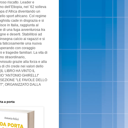
oso riscatto. Leader e
no dell’Etiopia, nel ’62 solleva
pa d’Africa diventando un
ello sport africano. Col regime
ghistu cade in disgrazia e si
isce in Italia, raggiunta al
e di una fuga avventurosa tra
ne e deserti. Stabilitosi ad
 insegna calcio ai ragazzi e si
ta faticosamente una nuova
superando con coraggio
 e tragedie familiari. La vita di
o straordinario,
vissuto grazie alla forza e alla
à di chi crede nei valori dello
 (IL LIBRO HA VINTO IL
O "ANTONIO GHIRELLI"
 SEZIONE "LE FAVOLE DELLO
T", ORGANIZZATO DALLA
ta a porta