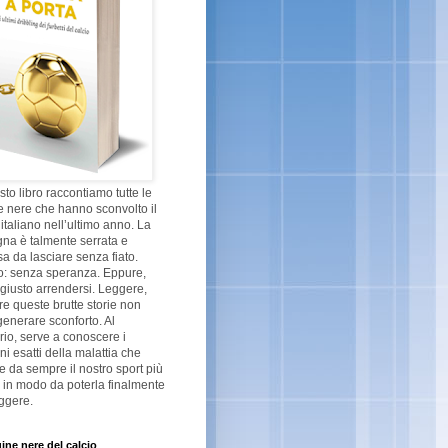
sto libro raccontiamo tutte le
 nere che hanno sconvolto il
 italiano nell’ultimo anno. La
na è talmente serrata e
a da lasciare senza fiato.
o: senza speranza. Eppure,
giusto arrendersi. Leggere,
re queste brutte storie non
enerare sconforto. Al
rio, serve a conoscere i
ni esatti della malattia che
ge da sempre il nostro sport più
 in modo da poterla finalmente
ggere.
ine nere del calcio