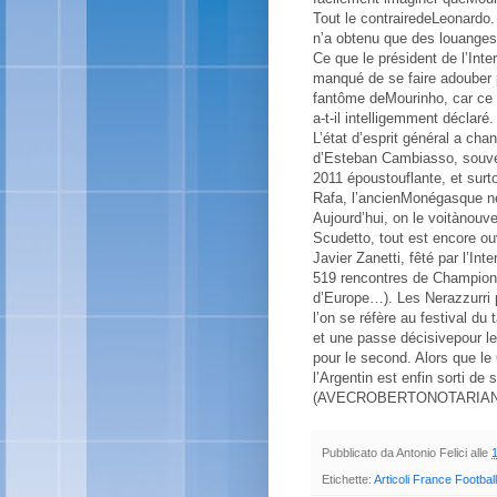
Tout le contrairedeLeonardo.
n’a obtenu que des louanges
Ce que le président de l’Int
manqué de se faire adouber 
fantôme deMourinho, car ce q
a-t-il intelligemment déclaré.
L’état d’esprit général a chan
d’Esteban Cambiasso, souven
2011 époustouflante, et sur
Rafa, l’ancienMonégasque ne
Aujourd’hui, on le voitànouv
Scudetto, tout est encore ou
Javier Zanetti, fêté par l’In
519 rencontres de Championn
d’Europe…). Les Nerazzurri pe
l’on se réfère au festival d
et une passe décisivepour le
pour le second. Alors que le 
l’Argentin est enfin sorti d
(AVECROBERTONOTARIAN
Pubblicato da
Antonio Felici
alle
Etichette:
Articoli France Football