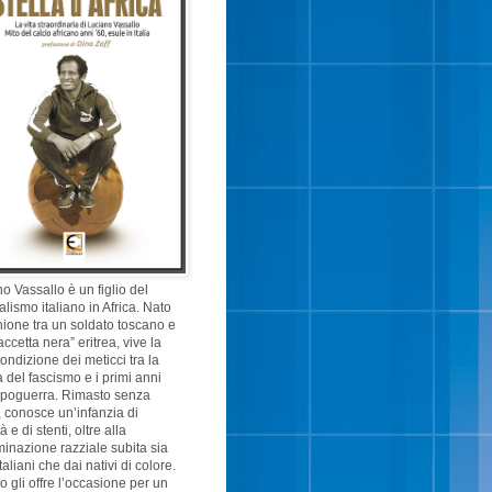
o Vassallo è un figlio del
alismo italiano in Africa. Nato
nione tra un soldato toscano e
accetta nera” eritrea, vive la
ondizione dei meticci tra la
 del fascismo e i primi anni
opoguerra. Rimasto senza
 conosce un’infanzia di
 e di stenti, oltre alla
minazione razziale subita sia
taliani che dai nativi di colore.
cio gli offre l’occasione per un