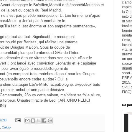
clamor
 Avant d’engager le Brésilien,Moratti a téléphonéàMourinho et
capita
 de la part du coach du Real Madrid.
la Cop
er ne s’est pas privéde rendrepublic. Et Leo lui-même n’apas
mito d
par«Mou». « Jen’ai pas à combattre le
di Men
trasfer
u’il a fait ici est énorme et son empreinte permanente»,
termin
montag
gé du tout au tout. Significatif, le rendement
Ostia,
t boudé par Benitez, qui réalise une entame
inven
tout de Douglas Maicon. Sous la coupe de
vita, 
 semblait plus que l’ombredu«TGV» de l’Inter.
drammi
eau débouler à toute vitesse dans son couloir. «Pour le
un uom
vert», ont lancé avec conviction Leonardo et le capitaine
soprav
dignit
ter pour avoir égalé le recorddeBergomi de
sport.
at (en comptant trois matches d’appui pour les Coupes
PREMI
uvent-ils encore croire au titre? Oui, si
2015,
u tandem d’attaque Eto’o-Milito faceàBologne, avecdeux buts
SPOR
 premier, unbut et une passe décisive
FIGC)
Camerounais, 23buts cette saison, maintient sa folle allure,
e sa torpeur. Unautremiracle de Leo! ¦ ANTONIO FELICI
Da por
NI)
16:38
,
Calcio