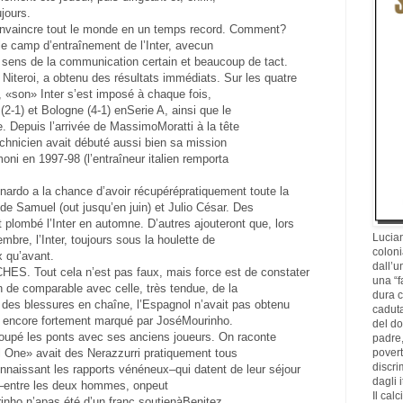
jours.
convaincre tout le monde en un temps record. Comment?
le camp d’entraînement de l’Inter, avecun
sens de la communication certain et beaucoup de tact.
de Niteroi, a obtenu des résultats immédiats. Sur les quatre
 «son» Inter s’est imposé à chaque fois,
(2-1) et Bologne (4-1) enSerie A, ainsi que le
e. Depuis l’arrivée de MassimoMoratti à la tête
technicien avait débuté aussi bien sa mission
oni en 1997-98 (l’entraîneur italien remporta
nardo a la chance d’avoir récupérépratiquement toute la
de Samuel (out jusqu’en juin) et Julio César. Des
 plombé l’Inter en automne. D’autres ajouteront que, lors
Lucian
bre, l’Inter, toujours sous la houlette de
coloni
x qu’avant.
dall’u
 Tout cela n’est pas faux, mais force est de constater
una “f
n de comparable avec celle, très tendue, de la
dura c
 des blessures en chaîne, l’Espagnol n’avait pas obtenu
caduta
pe encore fortement marqué par JoséMourinho.
del d
oupé les ponts avec ses anciens joueurs. On raconte
padre,
povertà
One» avait des Nerazzurri pratiquement tous
discri
onnaissant les rapports vénéneux–qui datent de leur séjour
dagli i
entre les deux hommes, onpeut
Il cal
inho n’apas été d’un franc soutienàBenitez…