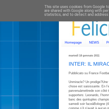
This site uses cookies from Google to 
are shared with Google along with per
statistics, and to detect and address
Homepage
NEWS
P
martedì 18 gennaio 2011
INTER: IL MI
Pubblicato su France Footbal
Unmiracle? Un prodige?Une vo
chose est saisissante. En l
parvenuàmettrede son côté to
supporters: Leonardo, l’homm
banc des quintuples champions d
samedi soir faceàBologne (4-1
comme s’il n’avait à aucun mo