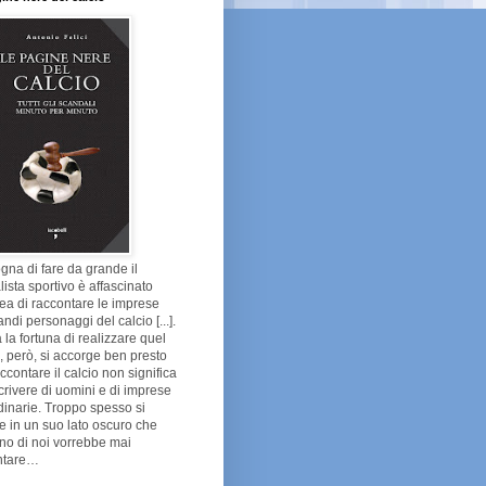
gna di fare da grande il
lista sportivo è affascinato
dea di raccontare le imprese
andi personaggi del calcio [...].
 la fortuna di realizzare quel
 però, si accorge ben presto
ccontare il calcio non significa
crivere di uomini e di imprese
dinarie. Troppo spesso si
e in un suo lato oscuro che
no di noi vorrebbe mai
ntare…