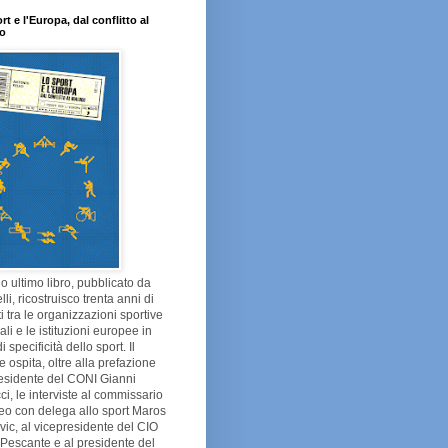
rt e l'Europa, dal conflitto al
go
o ultimo libro, pubblicato da
lli, ricostruisco trenta anni di
tti tra le organizzazioni sportive
li e le istituzioni europee in
 specificità dello sport. Il
 ospita, oltre alla prefazione
esidente del CONI Gianni
ci, le interviste al commissario
eo con delega allo sport Maros
ic, al vicepresidente del CIO
Pescante e al presidente del