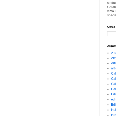
sindac
Gerard
vinto
specia
Cerca 
Argom
A t
Altr
Art
art
Cal
Cal
Cal
Cal
Edi
edi
Edi
Inc
Int