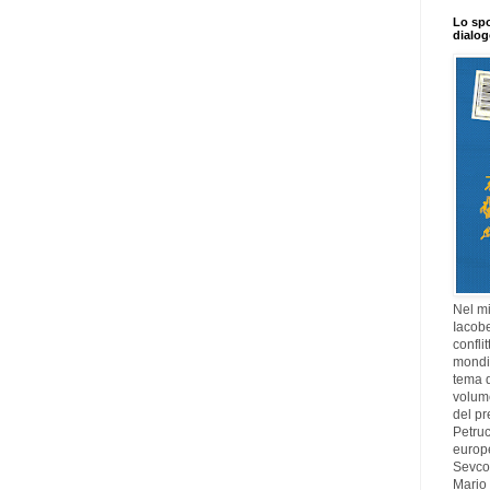
Lo spo
dialo
Nel mi
Iacobe
confli
mondia
tema di
volume
del pr
Petruc
europ
Sevcov
Mario 