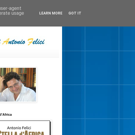
 user-agent
nerate usage
LEARN MORE
GOT IT
 d'Africa