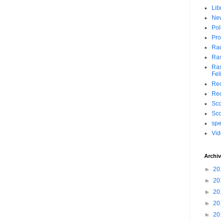
Lib
Ne
Pol
Pro
Ra
Ra
Ras
Fel
Rec
Rec
Sc
Sc
spe
Vi
Archiv
►
20
►
20
►
20
►
20
►
20