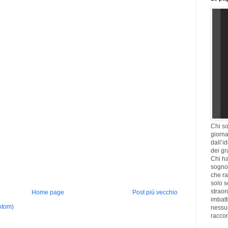
Chi so
giorna
dall’i
dei gr
Chi ha
sogno,
che ra
solo s
straor
Home page
Post più vecchio
imbatt
Atom)
nessu
racco