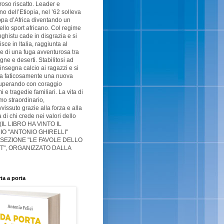
oso riscatto. Leader e
no dell’Etiopia, nel ’62 solleva
pa d’Africa diventando un
ello sport africano. Col regime
ghistu cade in disgrazia e si
isce in Italia, raggiunta al
e di una fuga avventurosa tra
ne e deserti. Stabilitosi ad
 insegna calcio ai ragazzi e si
ta faticosamente una nuova
superando con coraggio
 e tragedie familiari. La vita di
o straordinario,
vissuto grazie alla forza e alla
à di chi crede nei valori dello
 (IL LIBRO HA VINTO IL
O "ANTONIO GHIRELLI"
 SEZIONE "LE FAVOLE DELLO
T", ORGANIZZATO DALLA
ta a porta