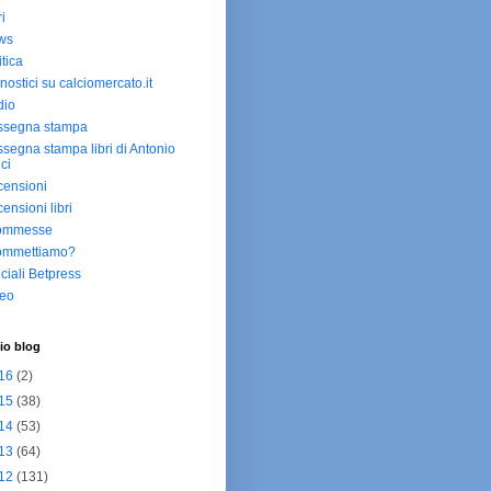
ri
ws
itica
nostici su calciomercato.it
dio
ssegna stampa
segna stampa libri di Antonio
ici
ensioni
ensioni libri
ommesse
ommettiamo?
ciali Betpress
deo
io blog
16
(2)
15
(38)
14
(53)
13
(64)
12
(131)