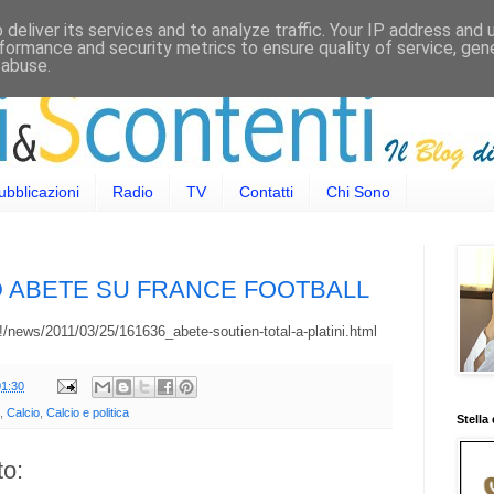
deliver its services and to analyze traffic. Your IP address and
formance and security metrics to ensure quality of service, ge
 abuse.
ubblicazioni
Radio
TV
Contatti
Chi Sono
AD ABETE SU FRANCE FOOTBALL
#!/news/2011/03/25/161636_abete-soutien-total-a-platini.html
01:30
,
Calcio
,
Calcio e politica
Stella
o: