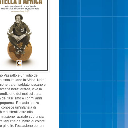
o Vassallo è un figlio del
alismo italiano in Africa. Nato
nione tra un soldato toscano e
accetta nera” eritrea, vive la
ondizione dei meticci tra la
 del fascismo e i primi anni
opoguerra. Rimasto senza
 conosce un’infanzia di
 e di stenti, oltre alla
minazione razziale subita sia
taliani che dai nativi di colore.
cio gli offre l’occasione per un