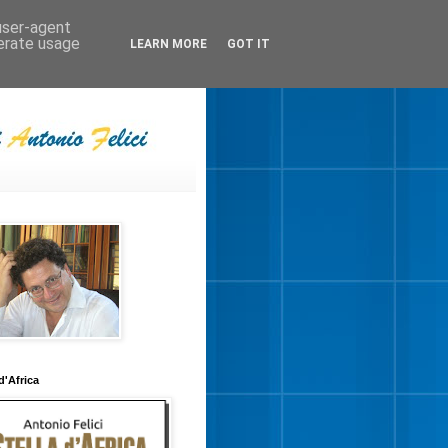
 user-agent
nerate usage
LEARN MORE
GOT IT
 d'Africa