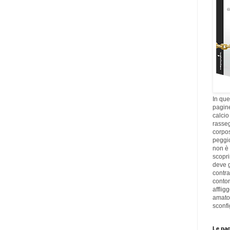
In que
pagine
calcio
rasseg
corpos
peggi
non è 
scopri
deve g
contra
contor
afflig
amato
sconfi
Le pag