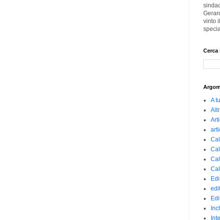
sindac
Gerard
vinto
specia
Cerca 
Argom
A t
Altr
Art
art
Cal
Cal
Cal
Cal
Edi
edi
Edi
Inc
Int