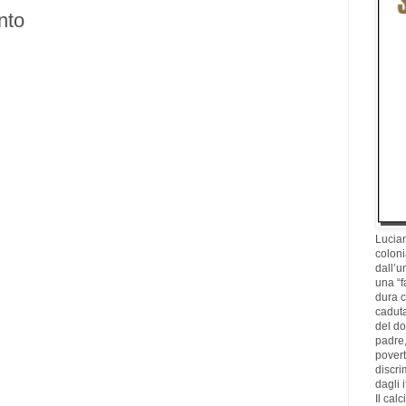
nto
Lucian
coloni
dall’u
una “f
dura c
caduta
del d
padre,
povertà
discri
dagli i
Il cal