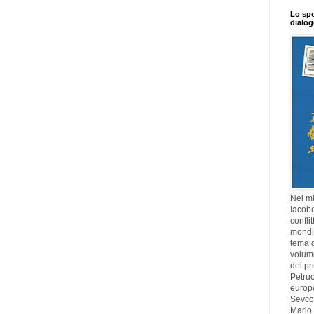
Lo spo
dialo
Nel mi
Iacobe
confli
mondia
tema di
volume
del pr
Petruc
europ
Sevcov
Mario 