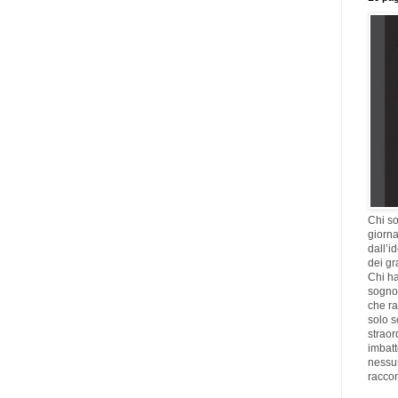
Chi so
giorna
dall’i
dei gr
Chi ha
sogno,
che ra
solo s
straor
imbatt
nessu
racco