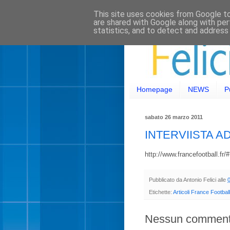
This site uses cookies from Google to 
are shared with Google along with per
statistics, and to detect and address
Homepage
NEWS
P
sabato 26 marzo 2011
INTERVIISTA 
http://www.francefootball.fr/
Pubblicato da
Antonio Felici
alle
Etichette:
Articoli France Football
Nessun comment