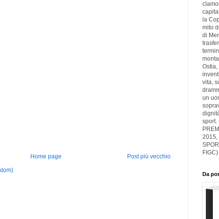
clamor
capita
la Cop
mito d
di Men
trasfer
termin
montag
Ostia,
inven
vita, 
drammi
un uom
soprav
dignit
sport.
PREMI
2015,
SPOR
FIGC)
Home page
Post più vecchio
Atom)
Da por