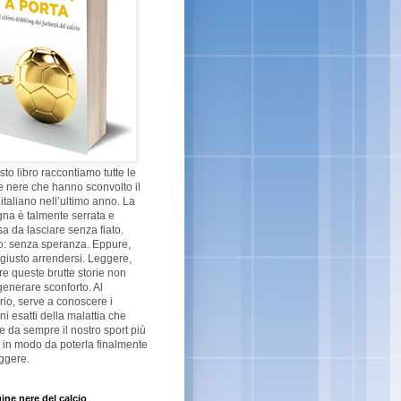
sto libro raccontiamo tutte le
 nere che hanno sconvolto il
 italiano nell’ultimo anno. La
na è talmente serrata e
a da lasciare senza fiato.
o: senza speranza. Eppure,
giusto arrendersi. Leggere,
re queste brutte storie non
enerare sconforto. Al
rio, serve a conoscere i
ni esatti della malattia che
ge da sempre il nostro sport più
 in modo da poterla finalmente
ggere.
ine nere del calcio