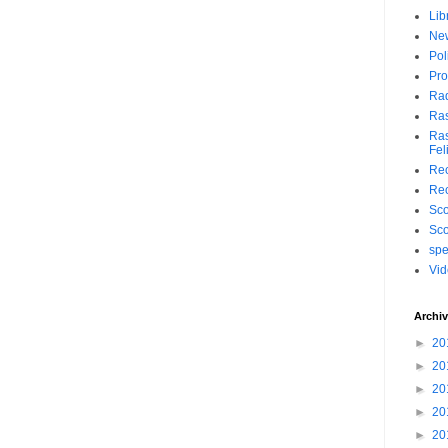
Lib
Ne
Pol
Pro
Ra
Ra
Ras
Fel
Rec
Rec
Sc
Sc
spe
Vi
Archiv
►
20
►
20
►
20
►
20
►
20