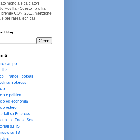
ato mondiale calciatori
o Movilla. (Questo libro ha
 il premio CONI 2011, menzione
le per l'area tecnica)
nel blog
enti
utto campo
i libri
icoli France Football
icoli su Betpress
cio
cio e politica
cio ed economia
cio estero
toriali su Betpress
toriali su Paese Sera
toriali su TS
hieste su TS
erviste