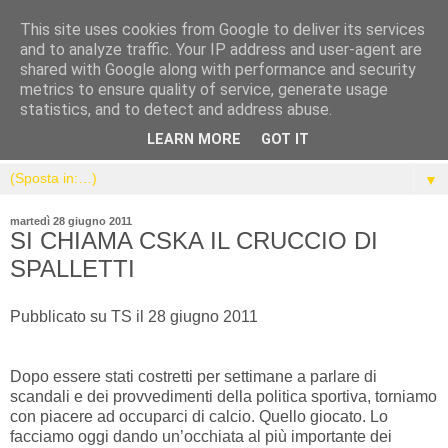
This site uses cookies from Google to deliver its services
and to analyze traffic. Your IP address and user-agent are
shared with Google along with performance and security
metrics to ensure quality of service, generate usage
statistics, and to detect and address abuse.
LEARN MORE
GOT IT
▼
martedì 28 giugno 2011
SI CHIAMA CSKA IL CRUCCIO DI
SPALLETTI
Pubblicato su TS il 28 giugno 2011
Dopo essere stati costretti per settimane a parlare di
scandali e dei provvedimenti della politica sportiva, torniamo
con piacere ad occuparci di calcio. Quello giocato. Lo
facciamo oggi dando un’occhiata al più importante dei