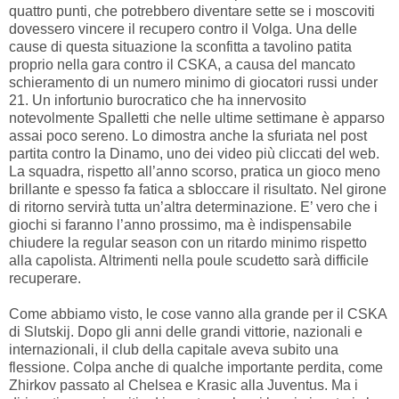
quattro punti, che potrebbero diventare sette se i moscoviti
dovessero vincere il recupero contro il Volga. Una delle
cause di questa situazione la sconfitta a tavolino patita
proprio nella gara contro il CSKA, a causa del mancato
schieramento di un numero minimo di giocatori russi under
21. Un infortunio burocratico che ha innervosito
notevolmente Spalletti che nelle ultime settimane è apparso
assai poco sereno. Lo dimostra anche la sfuriata nel post
partita contro la Dinamo, uno dei video più cliccati del web.
La squadra, rispetto all’anno scorso, pratica un gioco meno
brillante e spesso fa fatica a sbloccare il risultato. Nel girone
di ritorno servirà tutta un’altra determinazione. E’ vero che i
giochi si faranno l’anno prossimo, ma è indispensabile
chiudere la regular season con un ritardo minimo rispetto
alla capolista. Altrimenti nella poule scudetto sarà difficile
recuperare.
Come abbiamo visto, le cose vanno alla grande per il CSKA
di Slutskij. Dopo gli anni delle grandi vittorie, nazionali e
internazionali, il club della capitale aveva subito una
flessione. Colpa anche di qualche importante perdita, come
Zhirkov passato al Chelsea e Krasic alla Juventus. Ma i