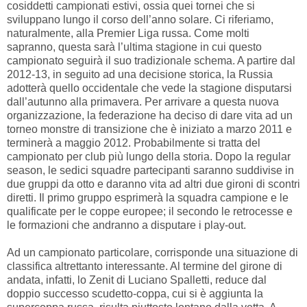
cosiddetti campionati estivi, ossia quei tornei che si
sviluppano lungo il corso dell’anno solare. Ci riferiamo,
naturalmente, alla Premier Liga russa. Come molti
sapranno, questa sarà l’ultima stagione in cui questo
campionato seguirà il suo tradizionale schema. A partire dal
2012-13, in seguito ad una decisione storica, la Russia
adotterà quello occidentale che vede la stagione disputarsi
dall’autunno alla primavera. Per arrivare a questa nuova
organizzazione, la federazione ha deciso di dare vita ad un
torneo monstre di transizione che è iniziato a marzo 2011 e
terminerà a maggio 2012. Probabilmente si tratta del
campionato per club più lungo della storia. Dopo la regular
season, le sedici squadre partecipanti saranno suddivise in
due gruppi da otto e daranno vita ad altri due gironi di scontri
diretti. Il primo gruppo esprimerà la squadra campione e le
qualificate per le coppe europee; il secondo le retrocesse e
le formazioni che andranno a disputare i play-out.
Ad un campionato particolare, corrisponde una situazione di
classifica altrettanto interessante. Al termine del girone di
andata, infatti, lo Zenit di Luciano Spalletti, reduce dal
doppio successo scudetto-coppa, cui si è aggiunta la