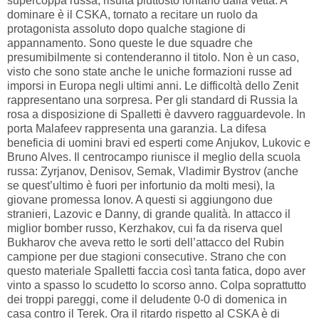
supercoppa russa, risulta piuttosto lontano dalla vetta. A
dominare è il CSKA, tornato a recitare un ruolo da
protagonista assoluto dopo qualche stagione di
appannamento. Sono queste le due squadre che
presumibilmente si contenderanno il titolo. Non è un caso,
visto che sono state anche le uniche formazioni russe ad
imporsi in Europa negli ultimi anni. Le difficoltà dello Zenit
rappresentano una sorpresa. Per gli standard di Russia la
rosa a disposizione di Spalletti è davvero ragguardevole. In
porta Malafeev rappresenta una garanzia. La difesa
beneficia di uomini bravi ed esperti come Anjukov, Lukovic e
Bruno Alves. Il centrocampo riunisce il meglio della scuola
russa: Zyrjanov, Denisov, Semak, Vladimir Bystrov (anche
se quest’ultimo è fuori per infortunio da molti mesi), la
giovane promessa Ionov. A questi si aggiungono due
stranieri, Lazovic e Danny, di grande qualità. In attacco il
miglior bomber russo, Kerzhakov, cui fa da riserva quel
Bukharov che aveva retto le sorti dell’attacco del Rubin
campione per due stagioni consecutive. Strano che con
questo materiale Spalletti faccia così tanta fatica, dopo aver
vinto a spasso lo scudetto lo scorso anno. Colpa soprattutto
dei troppi pareggi, come il deludente 0-0 di domenica in
casa contro il Terek. Ora il ritardo rispetto al CSKA è di