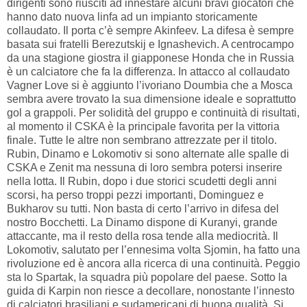
dirigenti sono riusciti ad innestare alcuni bravi giocatori che
hanno dato nuova linfa ad un impianto storicamente
collaudato. Il porta c’è sempre Akinfeev. La difesa è sempre
basata sui fratelli Berezutskij e Ignashevich. A centrocampo
da una stagione giostra il giapponese Honda che in Russia
è un calciatore che fa la differenza. In attacco al collaudato
Vagner Love si è aggiunto l’ivoriano Doumbia che a Mosca
sembra avere trovato la sua dimensione ideale e soprattutto
gol a grappoli. Per solidità del gruppo e continuità di risultati,
al momento il CSKA è la principale favorita per la vittoria
finale. Tutte le altre non sembrano attrezzate per il titolo.
Rubin, Dinamo e Lokomotiv si sono alternate alle spalle di
CSKA e Zenit ma nessuna di loro sembra potersi inserire
nella lotta. Il Rubin, dopo i due storici scudetti degli anni
scorsi, ha perso troppi pezzi importanti, Dominguez e
Bukharov su tutti. Non basta di certo l’arrivo in difesa del
nostro Bocchetti. La Dinamo dispone di Kuranyi, grande
attaccante, ma il resto della rosa tende alla mediocrità. Il
Lokomotiv, salutato per l’ennesima volta Sjomin, ha fatto una
rivoluzione ed è ancora alla ricerca di una continuità. Peggio
sta lo Spartak, la squadra più popolare del paese. Sotto la
guida di Karpin non riesce a decollare, nonostante l’innesto
di calciatori brasiliani e sudamericani di buona qualità. Si