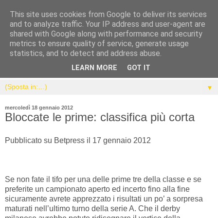
This site uses cookies from Google to deliver its services
and to analyze traffic. Your IP address and user-agent are
shared with Google along with performance and security
metrics to ensure quality of service, generate usage
statistics, and to detect and address abuse.
LEARN MORE
GOT IT
▼
mercoledì 18 gennaio 2012
Bloccate le prime: classifica più corta
Pubblicato su Betpress il 17 gennaio 2012
Se non fate il tifo per una delle prime tre della classe e se
preferite un campionato aperto ed incerto fino alla fine
sicuramente avrete apprezzato i risultati un po’ a sorpresa
maturati nell’ultimo turno della serie A. Che il derby