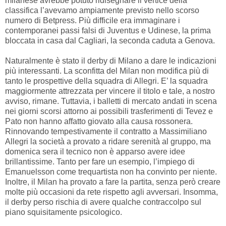
milanese avrebbe potuto ridisegnare il vertice della
classifica l’avevamo ampiamente previsto nello scorso
numero di Betpress. Più difficile era immaginare i
contemporanei passi falsi di Juventus e Udinese, la prima
bloccata in casa dal Cagliari, la seconda caduta a Genova.
Naturalmente è stato il derby di Milano a dare le indicazioni
più interessanti. La sconfitta del Milan non modifica più di
tanto le prospettive della squadra di Allegri. E’ la squadra
maggiormente attrezzata per vincere il titolo e tale, a nostro
avviso, rimane. Tuttavia, i balletti di mercato andati in scena
nei giorni scorsi attorno ai possibili trasferimenti di Tevez e
Pato non hanno affatto giovato alla causa rossonera.
Rinnovando tempestivamente il contratto a Massimiliano
Allegri la società a provato a ridare serenità al gruppo, ma
domenica sera il tecnico non è apparso avere idee
brillantissime. Tanto per fare un esempio, l’impiego di
Emanuelsson come trequartista non ha convinto per niente.
Inoltre, il Milan ha provato a fare la partita, senza però creare
molte più occasioni da rete rispetto agli avversari. Insomma,
il derby perso rischia di avere qualche contraccolpo sul
piano squisitamente psicologico.