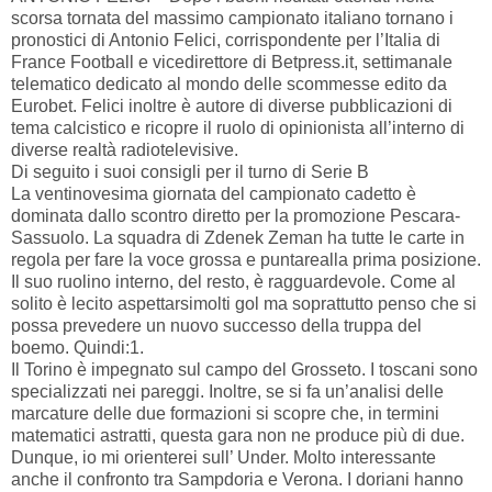
scorsa tornata del massimo campionato italiano tornano i
pronostici di Antonio Felici, corrispondente per l’Italia di
France Football e vicedirettore di Betpress.it, settimanale
telematico dedicato al mondo delle scommesse edito da
Eurobet. Felici inoltre è autore di diverse pubblicazioni di
tema calcistico e ricopre il ruolo di opinionista all’interno di
diverse realtà radiotelevisive.
Di seguito i suoi consigli per il turno di Serie B
La ventinovesima giornata del campionato cadetto è
dominata dallo scontro diretto per la promozione Pescara-
Sassuolo. La squadra di Zdenek Zeman ha tutte le carte in
regola per fare la voce grossa e puntarealla prima posizione.
Il suo ruolino interno, del resto, è ragguardevole. Come al
solito è lecito aspettarsimolti gol ma soprattutto penso che si
possa prevedere un nuovo successo della truppa del
boemo. Quindi:1.
Il Torino è impegnato sul campo del Grosseto. I toscani sono
specializzati nei pareggi. Inoltre, se si fa un’analisi delle
marcature delle due formazioni si scopre che, in termini
matematici astratti, questa gara non ne produce più di due.
Dunque, io mi orienterei sull’ Under. Molto interessante
anche il confronto tra Sampdoria e Verona. I doriani hanno