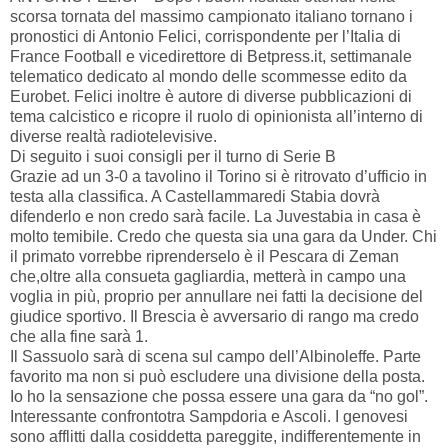
scorsa tornata del massimo campionato italiano tornano i
pronostici di Antonio Felici, corrispondente per l’Italia di
France Football e vicedirettore di Betpress.it, settimanale
telematico dedicato al mondo delle scommesse edito da
Eurobet. Felici inoltre è autore di diverse pubblicazioni di
tema calcistico e ricopre il ruolo di opinionista all’interno di
diverse realtà radiotelevisive.
Di seguito i suoi consigli per il turno di Serie B
Grazie ad un 3-0 a tavolino il Torino si è ritrovato d’ufficio in
testa alla classifica. A Castellammaredi Stabia dovrà
difenderlo e non credo sarà facile. La Juvestabia in casa è
molto temibile. Credo che questa sia una gara da Under. Chi
il primato vorrebbe riprenderselo è il Pescara di Zeman
che,oltre alla consueta gagliardia, metterà in campo una
voglia in più, proprio per annullare nei fatti la decisione del
giudice sportivo. Il Brescia è avversario di rango ma credo
che alla fine sarà 1.
Il Sassuolo sarà di scena sul campo dell’Albinoleffe. Parte
favorito ma non si può escludere una divisione della posta.
Io ho la sensazione che possa essere una gara da “no gol”.
Interessante confrontotra Sampdoria e Ascoli. I genovesi
sono afflitti dalla cosiddetta pareggite, indifferentemente in