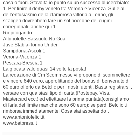
casa o fuori. Stavolta io punto su un successo blucerchiato:
1. Per finire il derby veneto tra Verona e Vicenza. Sulle ali
dell’entusiasmo della clamorosa vittoria a Torino, gli
scaligeri dovrebbero fare un sol boccone dei cugini
corregionali: anche qui 1.
Riepilogando:
Albinoleffe-Sassuolo No Goal
Juve Stabia-Torino Under
Sampdoria-Ascoli 1
Verona-Vicenza 1
Pescara-Brescia 1
La giocata vale quasi 14 volte la posta!
La redazione di Cm Scommesse vi propone di scommettere
e vincere 840 euro, approfittando del bonus di benvenuto di
60 euro offerto da Betclic per i nostri utenti. Basta registrarsi ,
versare con qualsiasi tipo di carta (Postepay, Visa,
Mastercard ecc.) ed effettuare la prima puntata(consigliamo
di farla del limite max che sono 60 euro): se perdi Betclic ti
rimborsa immediatamente! Cosa stai aspettando…
www.antoniofelici.it
www.betpress.it