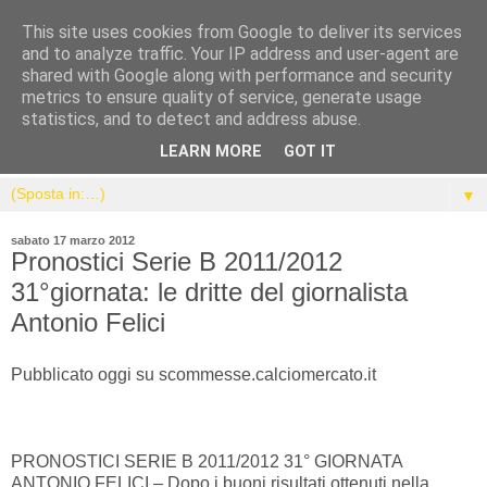
This site uses cookies from Google to deliver its services
and to analyze traffic. Your IP address and user-agent are
shared with Google along with performance and security
metrics to ensure quality of service, generate usage
statistics, and to detect and address abuse.
LEARN MORE
GOT IT
▼
sabato 17 marzo 2012
Pronostici Serie B 2011/2012
31°giornata: le dritte del giornalista
Antonio Felici
Pubblicato oggi su scommesse.calciomercato.it
PRONOSTICI SERIE B 2011/2012 31° GIORNATA
ANTONIO FELICI – Dopo i buoni risultati ottenuti nella