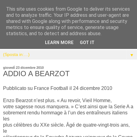
This site uses cookies from Google to deliver its services
and to analyze traffic. Your IP address and user-agent are
shared with Google along with performance and security
metrics to ensure quality of service, generate usage
statistics, and to detect and address abuse.
LEARN MORE
GOT IT
▼
giovedì 23 dicembre 2010
ADDIO A BEARZOT
Pubblicato su France Football il 24 dicembre 2010
Enzo Bearzot n’est plus. « Au revoir, Vieil Homme,
votre sagesse nous manquera. » C’est ainsi que la Serie A a
sobrement rendu hommage à l’un des entraîneurs italiens
les
plus célèbres du XXe siècle. Âgé de quatre-vingt-trois ans,
le