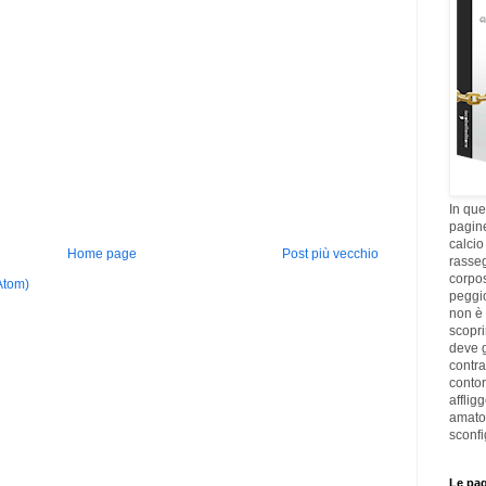
In que
pagine
calcio
Home page
Post più vecchio
rasseg
corpos
Atom)
peggi
non è 
scopri
deve g
contra
contor
afflig
amato
sconfi
Le pag