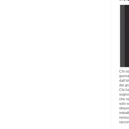
Chi so
giorna
dall’i
dei gr
Chi ha
sogno,
che ra
solo s
straor
imbatt
nessu
racco