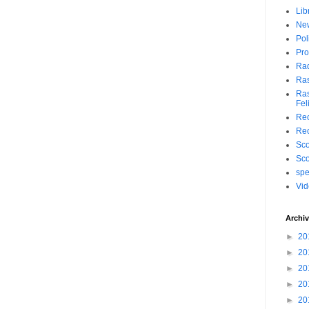
Lib
Ne
Pol
Pro
Ra
Ra
Ras
Fel
Rec
Rec
Sc
Sc
spe
Vi
Archiv
►
20
►
20
►
20
►
20
►
20