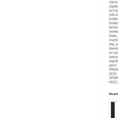
clamor
capita
la Cop
mito d
di Men
trasfer
termin
montag
Ostia,
inven
vita, 
drammi
un uom
soprav
dignit
sport.
PREMI
2015,
SPOR
FIGC)
Da por