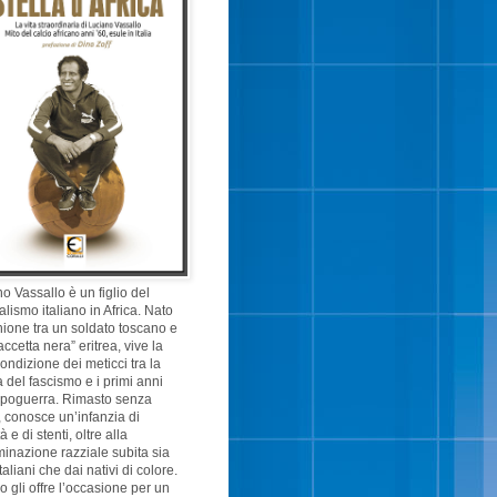
o Vassallo è un figlio del
alismo italiano in Africa. Nato
nione tra un soldato toscano e
accetta nera” eritrea, vive la
ondizione dei meticci tra la
 del fascismo e i primi anni
opoguerra. Rimasto senza
 conosce un’infanzia di
 e di stenti, oltre alla
minazione razziale subita sia
taliani che dai nativi di colore.
cio gli offre l’occasione per un