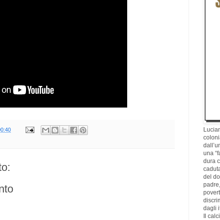
Lucian
00:40
coloni
dall’u
una “f
dura c
o:
caduta
del d
padre,
nto
povertà
discri
dagli i
Il cal