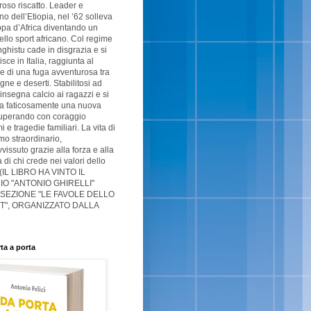
oso riscatto. Leader e
no dell’Etiopia, nel ’62 solleva
pa d’Africa diventando un
ello sport africano. Col regime
ghistu cade in disgrazia e si
isce in Italia, raggiunta al
e di una fuga avventurosa tra
ne e deserti. Stabilitosi ad
 insegna calcio ai ragazzi e si
ta faticosamente una nuova
superando con coraggio
 e tragedie familiari. La vita di
o straordinario,
vissuto grazie alla forza e alla
à di chi crede nei valori dello
 (IL LIBRO HA VINTO IL
O "ANTONIO GHIRELLI"
 SEZIONE "LE FAVOLE DELLO
T", ORGANIZZATO DALLA
ta a porta