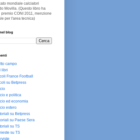
ato mondiale calciatori
o Movilla. (Questo libro ha
 il premio CONI 2011, menzione
le per l'area tecnica)
nel blog
enti
utto campo
i libri
icoli France Football
icoli su Betpress
cio
cio e politica
cio ed economia
cio estero
toriali su Betpress
toriali su Paese Sera
toriali su TS
hieste su TS
erviste