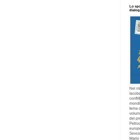
Lo spo
dialo
Nel mi
Iacobe
confli
mondia
tema di
volume
del pr
Petruc
europ
Sevcov
Mario 