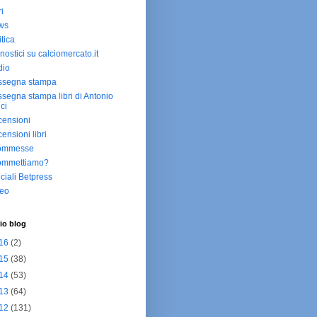
ri
ws
itica
nostici su calciomercato.it
dio
ssegna stampa
segna stampa libri di Antonio
ici
ensioni
ensioni libri
ommesse
ommettiamo?
ciali Betpress
deo
io blog
16
(2)
15
(38)
14
(53)
13
(64)
12
(131)