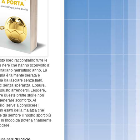
sto libro raccontiamo tutte le
 nere che hanno sconvolto il
 italiano nell’ultimo anno. La
na è talmente serrata e
a da lasciare senza fiato.
o: senza speranza. Eppure,
giusto arrendersi. Leggere,
re queste brutte storie non
enerare sconforto. Al
rio, serve a conoscere i
ni esatti della malattia che
ge da sempre il nostro sport più
 in modo da poterla finalmente
ggere.
ine nere del calcio