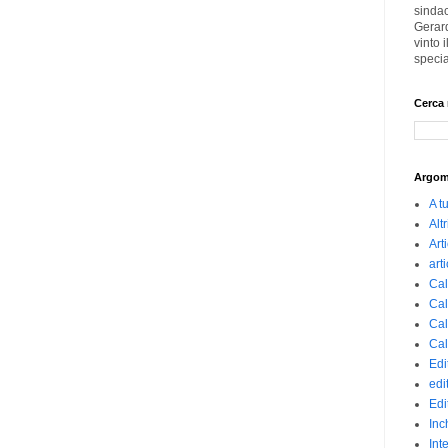
sindac
Gerard
vinto
specia
Cerca 
Argom
A t
Altr
Art
art
Cal
Cal
Cal
Cal
Edi
edi
Edi
Inc
Int