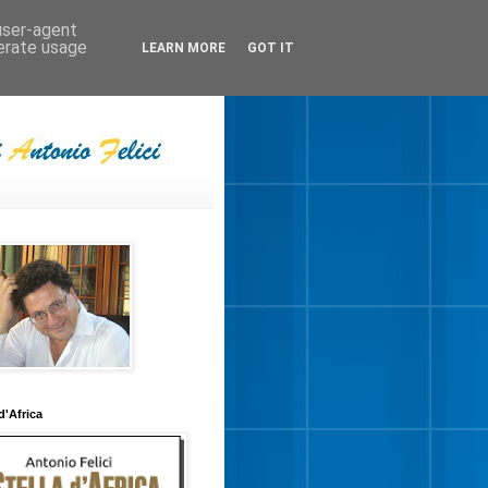
 user-agent
nerate usage
LEARN MORE
GOT IT
 d'Africa