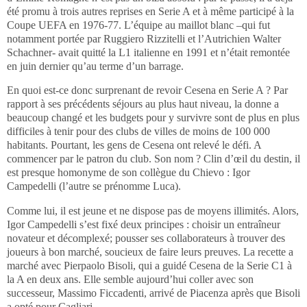
été promu à trois autres reprises en Serie A et à même participé à la
Coupe UEFA en 1976-77. L’équipe au maillot blanc –qui fut
notamment portée par Ruggiero Rizzitelli et l’Autrichien Walter
Schachner- avait quitté la L1 italienne en 1991 et n’était remontée
en juin dernier qu’au terme d’un barrage.
En quoi est-ce donc surprenant de revoir Cesena en Serie A ? Par
rapport à ses précédents séjours au plus haut niveau, la donne a
beaucoup changé et les budgets pour y survivre sont de plus en plus
difficiles à tenir pour des clubs de villes de moins de 100 000
habitants.
Pourtant, les gens de Cesena ont relevé le défi. A
commencer par le patron du club. Son nom ? Clin d’œil du destin, il
est presque homonyme de son collègue du Chievo : Igor
Campedelli (l’autre se prénomme Luca).
Comme lui, il est jeune et ne dispose pas de moyens illimités. Alors,
Igor Campedelli s’est fixé deux principes : choisir un entraîneur
novateur et décomplexé; pousser ses collaborateurs à trouver des
joueurs à bon marché, soucieux de faire leurs preuves. La recette a
marché avec Pierpaolo Bisoli, qui a guidé Cesena de la Serie C1 à
la A en deux ans. Elle semble aujourd’hui coller avec son
successeur, Massimo Ficcadenti, arrivé de Piacenza après que Bisoli
a opté pour Cagliari.