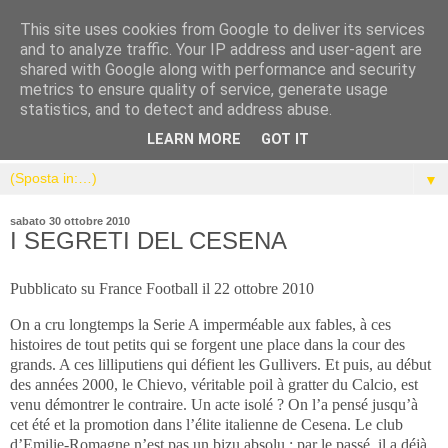
This site uses cookies from Google to deliver its services
and to analyze traffic. Your IP address and user-agent are
shared with Google along with performance and security
metrics to ensure quality of service, generate usage
statistics, and to detect and address abuse.
LEARN MORE
GOT IT
▼
sabato 30 ottobre 2010
I SEGRETI DEL CESENA
Pubblicato su France Football il 22 ottobre 2010
On a
cru longtemps la Serie A imperméable aux fables, à ces
histoires de tout petits qui se forgent une place dans la cour des
grands. A ces lilliputiens qui défient les Gullivers. Et puis, au début
des années 2000, le Chievo, véritable poil à gratter du Calcio, est
venu démontrer le contraire. Un acte isolé ? On l’a pensé jusqu’à
cet été et la promotion dans l’élite italienne de Cesena. Le club
d’Emilie-Romagne n’est pas un bizu absolu : par le passé, il a déjà