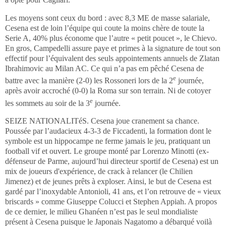
Les moyens sont ceux du bord : avec 8,3 ME de masse salariale,
Cesena est de loin l’équipe qui coute la moins chère de toute la
Serie A, 40% plus économe que l’autre « petit poucet », le Chievo.
En gros, Campedelli assure paye et primes à la signature de tout son
effectif pour l’équivalent des seuls appointements annuels de Zlatan
Ibrahimovic au Milan AC. Ce qui n’a pas em pêché Cesena de
e
battre avec la manière (2-0) les Rossoneri lors de la 2
journée,
après avoir accroché (0-0) la Roma sur son terrain. Ni de cotoyer
e
les sommets au soir de la 3
journée.
SEIZE NATIONALITéS. Cesena joue cranement sa chance.
Poussée par l’audacieux 4-3-3 de Ficcadenti, la formation dont le
symbole est un hippocampe ne ferme jamais le jeu, pratiquant un
football vif et ouvert. Le groupe monté par Lorenzo Minotti (ex-
défenseur de Parme, aujourd’hui directeur sportif de Cesena) est un
mix de joueurs d'expérience, de crack à relancer (le Chilien
Jimenez)
et de jeunes prêts à exploser. Ainsi, le but de Cesena est
gardé par l’inoxydable Antonioli, 41 ans, et l’on retrouve de « vieux
briscards » comme Giuseppe Colucci et Stephen
Appiah. A propos
de ce dernier, le milieu Ghanéen n’est pas le seul mondialiste
présent à Cesena puisque le Japonais Nagatomo a débarqué voilà