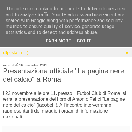
This site uses cookies from Google to deliver its services
and to analyze traffic. Your IP address and user-agent are
shared with Google along with performance and security
metrics to ensure quality of service, generate usage
statistics, and to detect and address abuse.
LEARN MORE
GOT IT
▼
mercoledì 16 novembre 2011
Presentazione ufficiale "Le pagine nere
del calcio" a Roma
l 22 novembre alle ore 11, presso il Futbol Club di Roma, si
terrà la presentazione del libro di Antonio Felici "Le pagine
nere del calcio" (Iacobelli). All'incontro interverranno i
rappresentanti dei maggiori organi di informazione
nazionali.